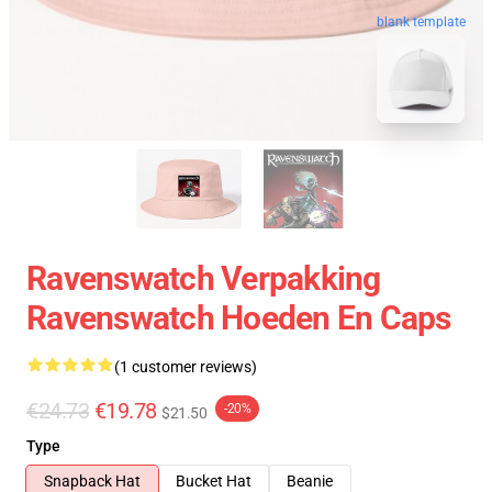
blank template
Ravenswatch Verpakking
Ravenswatch Hoeden En Caps
(1 customer reviews)
€24.73
€19.78
-20%
$21.50
Type
Snapback Hat
Bucket Hat
Beanie