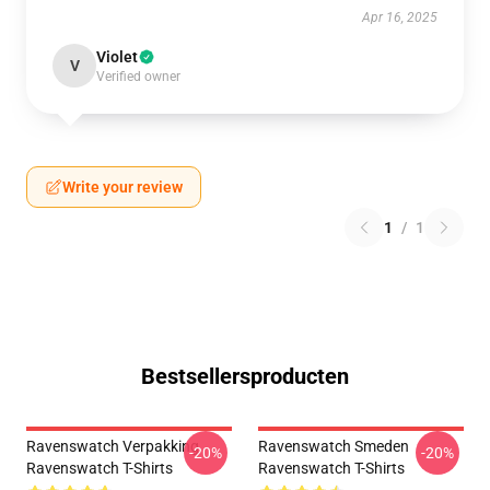
Apr 16, 2025
Violet
V
Verified owner
Write your review
1
/
1
Bestsellersproducten
Ravenswatch Verpakking
Ravenswatch Smeden
-20%
-20%
Ravenswatch T-Shirts
Ravenswatch T-Shirts