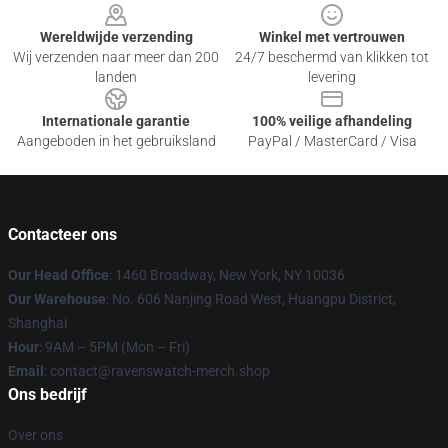
Wereldwijde verzending
Winkel met vertrouwen
Wij verzenden naar meer dan 200
24/7 beschermd van klikken tot
landen
levering
Internationale garantie
100% veilige afhandeling
Aangeboden in het gebruiksland
PayPal / MasterCard / Visa
Contacteer ons
Our Head Office
: 1460 Broadway, New York, NY 10036
Our Warehouse
: No. 606 Nanjing Road West, Huangpu District,
Shanghai
Hour
: 9AM – 5PM (Mon – Fri)
Email
: contact@ravenswatch-merch.shop
Ons bedrijf
Over ons