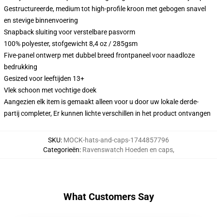
Gestructureerde, medium tot high-profile kroon met gebogen snavel
en stevige binnenvoering
Snapback sluiting voor verstelbare pasvorm
100% polyester, stofgewicht 8,4 oz / 285gsm
Five-panel ontwerp met dubbel breed frontpaneel voor naadloze
bedrukking
Gesized voor leeftijden 13+
Vlek schoon met vochtige doek
Aangezien elk item is gemaakt alleen voor u door uw lokale derde-
partij completer, Er kunnen lichte verschillen in het product ontvangen
SKU
:
MOCK-hats-and-caps-1744857796
Categorieën
:
Ravenswatch Hoeden en caps
,
What Customers Say