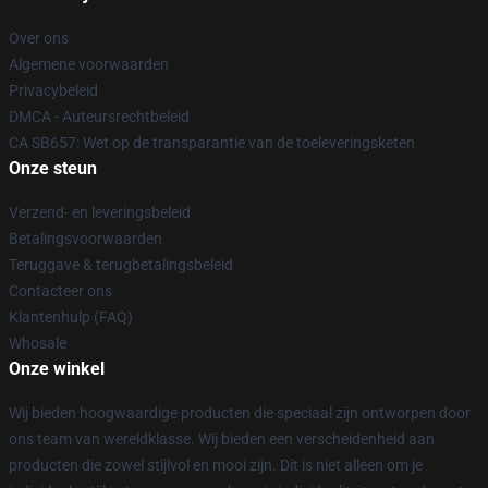
Over ons
Algemene voorwaarden
Privacybeleid
DMCA - Auteursrechtbeleid
CA SB657: Wet op de transparantie van de toeleveringsketen
Onze steun
Verzend- en leveringsbeleid
Betalingsvoorwaarden
Teruggave & terugbetalingsbeleid
Contacteer ons
Klantenhulp (FAQ)
Whosale
Onze winkel
Wij bieden hoogwaardige producten die speciaal zijn ontworpen door
ons team van wereldklasse. Wij bieden een verscheidenheid aan
producten die zowel stijlvol en mooi zijn. Dit is niet alleen om je