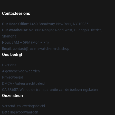
Contacteer ons
Our Head Office
: 1460 Broadway, New York, NY 10036
Our Warehouse
: No. 606 Nanjing Road West, Huangpu District,
Shanghai
Hour
: 9AM – 5PM (Mon – Fri)
Email
: contact@ravenswatch-merch.shop
Ons bedrijf
Over ons
Algemene voorwaarden
Privacybeleid
DMCA - Auteursrechtbeleid
CA SB657: Wet op de transparantie van de toeleveringsketen
Onze steun
Verzend- en leveringsbeleid
Betalingsvoorwaarden