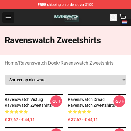
FREE
shipping on orders over $100
Ravenswatch Shop - Official Ravenswatch Merchandise 
Open menu
Ravenswatch Zweetshirts
Home
/
Ravenswatch Doek
/
Ravenswatch Zweetshirts
Ravenswatch Vistuig
Ravenswatch Draad
-20%
-20%
Ravenswatch Zweetshirts
Ravenswatch Zweetshirts
€ 37,67 - € 44,11
€ 37,67 - € 44,11