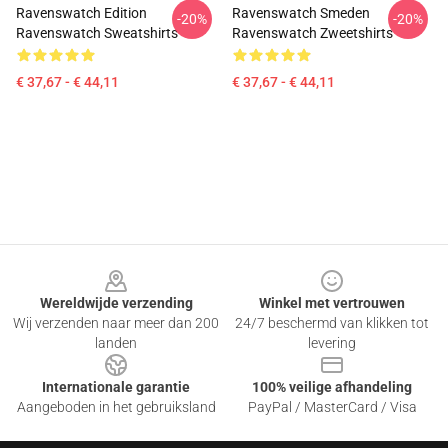
Ravenswatch Edition
Ravenswatch Smeden
-20%
-20%
Ravenswatch Sweatshirts
Ravenswatch Zweetshirts
€ 37,67 - € 44,11
€ 37,67 - € 44,11
Footer
Wereldwijde verzending
Winkel met vertrouwen
Wij verzenden naar meer dan 200
24/7 beschermd van klikken tot
landen
levering
Internationale garantie
100% veilige afhandeling
Aangeboden in het gebruiksland
PayPal / MasterCard / Visa