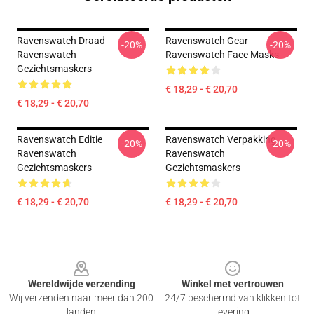
Ravenswatch Draad
Ravenswatch Gear
-20%
-20%
Ravenswatch
Ravenswatch Face Masks
Gezichtsmaskers
€ 18,29 - € 20,70
€ 18,29 - € 20,70
Ravenswatch Editie
Ravenswatch Verpakking
-20%
-20%
Ravenswatch
Ravenswatch
Gezichtsmaskers
Gezichtsmaskers
€ 18,29 - € 20,70
€ 18,29 - € 20,70
Footer
Wereldwijde verzending
Winkel met vertrouwen
Wij verzenden naar meer dan 200
24/7 beschermd van klikken tot
landen
levering