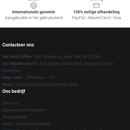
Internationale garantie
100% veilige afhandeling
Aangeboden in het gebruiksland
PayPal / MasterCard / Visa
Contacteer ons
Our Head Office
: 1460 Broadway, New York, NY 10036
Our Warehouse
: No. 606 Nanjing Road West, Huangpu District,
Shanghai
Hour
: 9AM – 5PM (Mon – Fri)
Email
: contact@ravenswatch-merch.shop
Ons bedrijf
Over ons
Algemene voorwaarden
Privacybeleid
DMCA - Auteursrechtbeleid