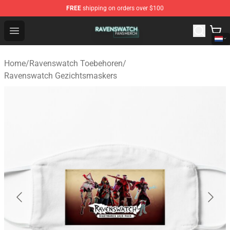
FREE
shipping on orders over $100
Ravenswatch Shop - Official Ravenswatch Merchandise 
Open menu
Home
/
Ravenswatch Toebehoren
/
Ravenswatch Gezichtsmaskers