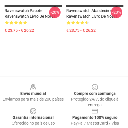
Ravenswatch Pacote
Ravenswatch Abastecimento
-20%
-20%
Ravenswatch Livro De Notas
Ravenswatch Livro De Notas
€ 23,75 - € 26,22
€ 23,75 - € 26,22
Footer
Envio mundial
Compre com confiança
Enviamos para mais de 200 países
Protegido 24/7, do clique à
entrega
Garantia internacional
Pagamento 100% seguro
Oferecido no país de uso
PayPal / MasterCard / Visa