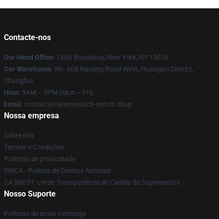
Contacte-nos
Our Head Office
: 1460 Broadway, New York, NY 10036
Our Warehouse
: No. 606 Nanjing Road West, Huangpu District,
Shanghai
Hour
: 9AM – 5PM (Mon – Fri)
Email
: contact@ravenswatch-merch.shop
Nossa empresa
Sobre nós
Termos e Condições
Políticas de privacidade
DMCA - Política de Direitos Autorais
CA SB657: Lei de Transparência de Cadeia de Suprimentos
Nosso Suporte
Políticas de envio e entrega