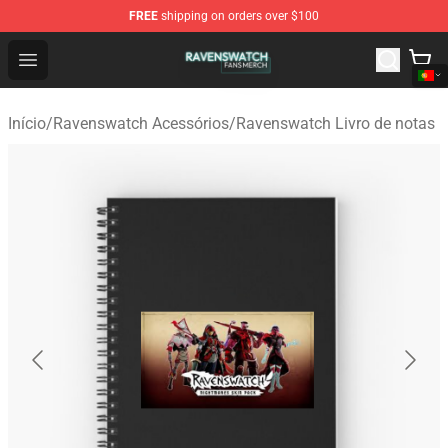
FREE
shipping on orders over $100
Ravenswatch Shop - Official Ravenswatch Merchandise 
Open menu
Início
/
Ravenswatch Acessórios
/
Ravenswatch Livro de notas