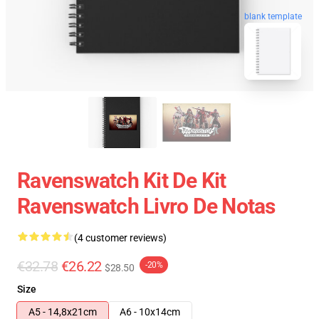
blank template
Ravenswatch Kit De Kit
Ravenswatch Livro De Notas
(4 customer reviews)
€32.78
€26.22
-20%
$28.50
Size
A5 - 14,8x21cm
A6 - 10x14cm