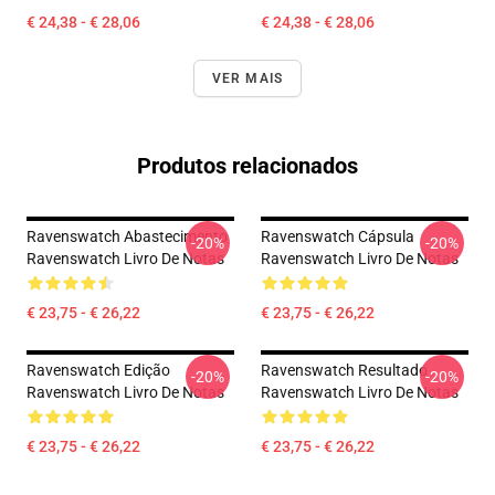
€ 24,38 - € 28,06
€ 24,38 - € 28,06
VER MAIS
Produtos relacionados
Ravenswatch Abastecimento
Ravenswatch Cápsula
-20%
-20%
Ravenswatch Livro De Notas
Ravenswatch Livro De Notas
€ 23,75 - € 26,22
€ 23,75 - € 26,22
Ravenswatch Edição
Ravenswatch Resultado
-20%
-20%
Ravenswatch Livro De Notas
Ravenswatch Livro De Notas
€ 23,75 - € 26,22
€ 23,75 - € 26,22