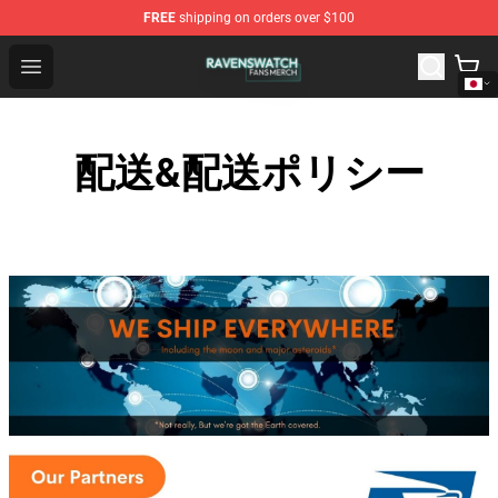
FREE
shipping on orders over $100
Ravenswatch Shop - Official Ravenswatch Merchandise 
Open menu
配送&配送ポリシー