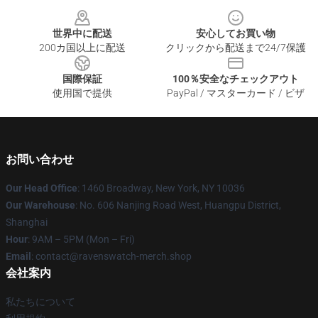
Footer
世界中に配送
安心してお買い物
200カ国以上に配送
クリックから配送まで24/7保護
国際保証
100％安全なチェックアウト
使用国で提供
PayPal / マスターカード / ビザ
お問い合わせ
Our Head Office
: 1460 Broadway, New York, NY 10036
Our Warehouse
: No. 606 Nanjing Road West, Huangpu District,
Shanghai
Hour
: 9AM – 5PM (Mon – Fri)
Email
: contact@ravenswatch-merch.shop
会社案内
私たちについて