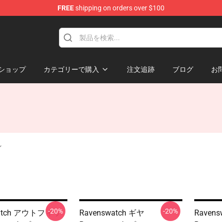
FREE
shipping on orders over $100
e Store
ショップ
カテゴリーで購入
注文追跡
ブログ
お
ン
-20%
-20%
watch アウトフィッ
Ravenswatch ギヤ
Ravens