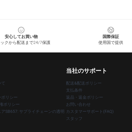
安心してお買い物
国際保証
ックから配送まで24/7保護
使用国で提供
当社のサポート
いて
配送&配送ポリシー
支払条件
ーポリシー
返品・返金ポリシー
著作権ポリシー
お問い合わせ
アSB657: サプライチェーンの透明
カスタマーサポート(FAQ)
スタッフ