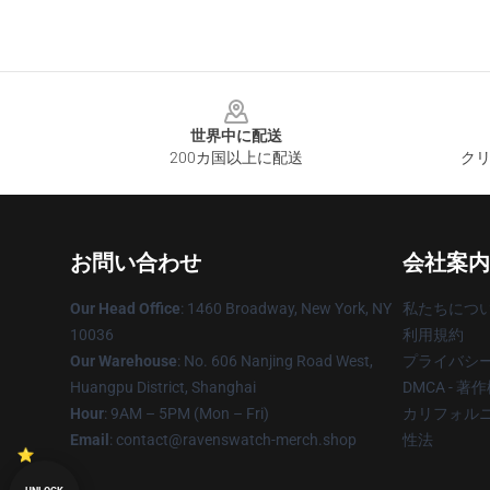
Footer
世界中に配送
200カ国以上に配送
クリ
お問い合わせ
会社案内
Our Head Office
: 1460 Broadway, New York, NY
私たちにつ
10036
利用規約
Our Warehouse
: No. 606 Nanjing Road West,
プライバシ
Huangpu District, Shanghai
DMCA - 
Hour
: 9AM – 5PM (Mon – Fri)
カリフォルニ
Email
: contact@ravenswatch-merch.shop
性法