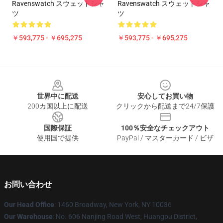
Ravenswatch スウェットシャ
Ravenswatch スウェットシャ
ツ
ツ
￥593,775 - ￥695,275
￥593,775 - ￥695,275
Footer
世界中に配送
安心してお買い物
200カ国以上に配送
クリックから配送まで24/7保護
国際保証
100％安全なチェックアウト
使用国で提供
PayPal / マスターカード / ビザ
お問い合わせ
Our Head Office
: 1460 Broadway, New York, NY 10036
Our Warehouse
: No. 606 Nanjing Road West, Huangpu District,