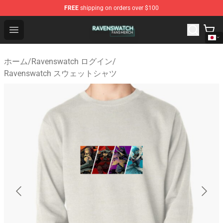
FREE
shipping on orders over $100
Ravenswatch Shop - Official Ravenswatch Merchandise 
Open menu
ホーム
/
Ravenswatch ログイン
/
Ravenswatch スウェットシャツ