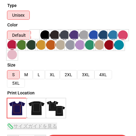
Type
Unisex
Color
Default
Size
S
M
L
XL
2XL
3XL
4XL
5XL
Print Location
サイズガイドを見る