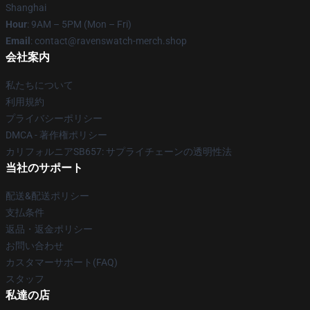
Shanghai
Hour
: 9AM – 5PM (Mon – Fri)
Email
: contact@ravenswatch-merch.shop
会社案内
私たちについて
利用規約
プライバシーポリシー
DMCA - 著作権ポリシー
カリフォルニアSB657: サプライチェーンの透明性法
当社のサポート
配送&配送ポリシー
支払条件
返品・返金ポリシー
お問い合わせ
カスタマーサポート(FAQ)
スタッフ
私達の店