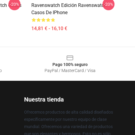
-20%
-20%
tch Casos
Ravenswatch Edición Ravenswatch
Casos De IPhone
14,81 € - 16,10 €
Pago 100% seguro
o
PayPal / MasterCard / Visa
Nuestra tienda
Ofrecemos productos de alta calidad diseñados
específicamente por nuestro equipo de clase
mundial. Ofrecemos una variedad de productos
que son elegantes y hermosos. Esto no es sólo