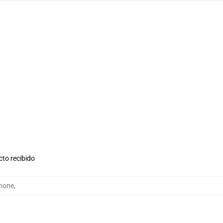
cto recibido
hone
,