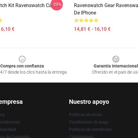
-20%
tch Kit Ravenswatch Casos
Ravenswatch Gear Ravenswa
De IPhone
16,10 €
14,81 € - 16,10 €
Compra con confianza
Garantía internacional
4/7 desde los clics hasta la entrega
Ofrecido en el país de us
 empresa
Nuestro apoyo
ros
Políticas de envío
ondiciones
Condiciones de pago
rivacidad
Políticas de reembolso
ica de Copyright
Contáctenos