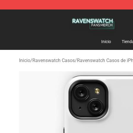
Ravenswatch Shop - Official Ravenswatch Merchandis
Inicio
Tiend
Inicio
/
Ravenswatch Casos
/
Ravenswatch Casos de iP