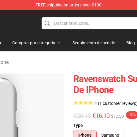
FREE
shipping on orders over $100
e Store
a
Comprar por categoría
Seguimiento de pedido
Blog
hone
Ravenswatch Su
De IPhone
(1 customer reviews
€20.13
€16.10
-20%
$17.50
Type
iPhone
Samsung