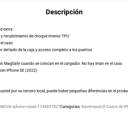
Descripción
d extra
 y recubrimiento de choque interior TPU
 el caso
r del lado de la caja y acceso completo a los puertos
n MagSafe cuando se colocan en el cargador. No hay imán en el caso
ben iPhone SE (2022)
usted por su tercero local, puede haber pequeñas diferencias en el produ
:
MOCK-iphone-cases-1744857827
Categorías
:
Ravenswatch Casos de iP