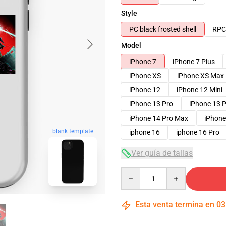
Style
PC black frosted shell
RPC 
Model
iPhone 7
iPhone 7 Plus
iPhone XS
iPhone XS Max
iPhone 12
iPhone 12 Mini
iPhone 13 Pro
iPhone 13 
iPhone 14 Pro Max
iPhone
blank template
iphone 16
iphone 16 Pro
Ver guía de tallas
Quantity
Esta venta termina en
03