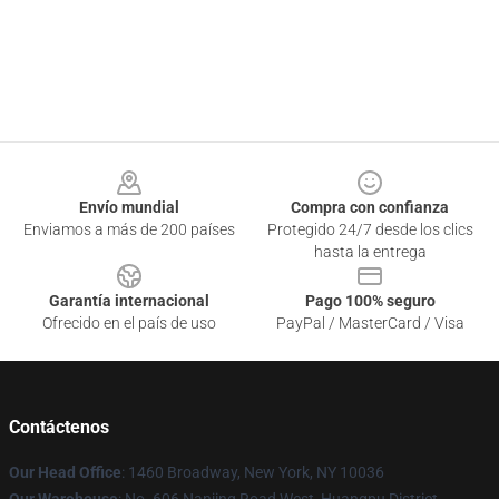
Footer
Envío mundial
Compra con confianza
Enviamos a más de 200 países
Protegido 24/7 desde los clics
hasta la entrega
Garantía internacional
Pago 100% seguro
Ofrecido en el país de uso
PayPal / MasterCard / Visa
Contáctenos
Our Head Office
: 1460 Broadway, New York, NY 10036