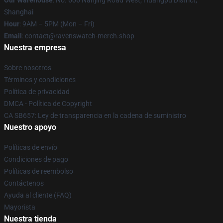
Our Warehouse
: No. 606 Nanjing Road West, Huangpu District,
Shanghai
Hour
: 9AM – 5PM (Mon – Fri)
Email
: contact@ravenswatch-merch.shop
Nuestra empresa
Sobre nosotros
Términos y condiciones
Política de privacidad
DMCA - Política de Copyright
CA SB657: Ley de transparencia en la cadena de suministro
Nuestro apoyo
Políticas de envío
Condiciones de pago
Políticas de reembolso
Contáctenos
Ayuda al cliente (FAQ)
Mayorista
Nuestra tienda