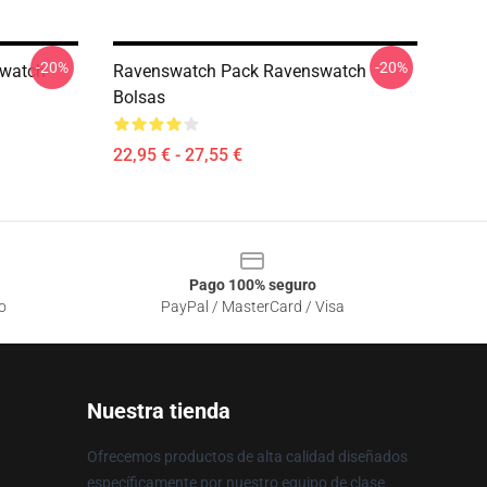
-20%
-20%
swatch
Ravenswatch Pack Ravenswatch
Bolsas
22,95 € - 27,55 €
Pago 100% seguro
o
PayPal / MasterCard / Visa
Nuestra tienda
Ofrecemos productos de alta calidad diseñados
específicamente por nuestro equipo de clase