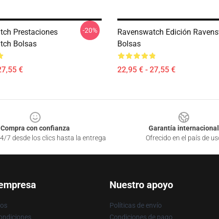
-20%
ch Prestaciones
Ravenswatch Edición Raven
tch Bolsas
Bolsas
27,55 €
22,95 € - 27,55 €
Compra con confianza
Garantía internacional
4/7 desde los clics hasta la entrega
Ofrecido en el país de us
 empresa
Nuestro apoyo
ros
Políticas de envío
ondiciones
Condiciones de pago