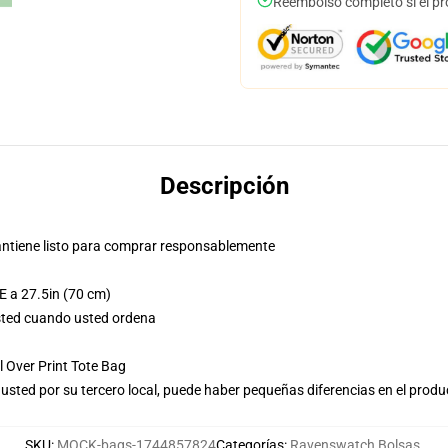
Reembolso completo si el pr
Descripción
 mantiene listo para comprar responsablemente
E a 27.5in (70 cm)
usted cuando usted ordena
 Over Print Tote Bag
usted por su tercero local, puede haber pequeñas diferencias en el produ
SKU
:
MOCK-bags-1744857824
Categorías
:
Ravenswatch Bolsas
,