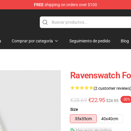
FREE
shipping on orders over $100
e Store
a
Comprar por categoría
Seguimiento de pedido
Blog
Ravenswatch Fo
(2 customer reviews
€28.69
€22.95
-20%
$24.95
Size
35x35cm
40x40cm
Ver guía de tallas