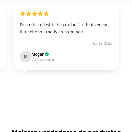
I’m delighted with the product’s effectiveness;
it functions exactly as promised.
Apr 13, 2025
Megan
M
Verified owner