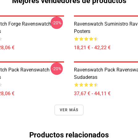
Mejores vendedores de productos
-20%
tch Forge Ravenswatch
Ravenswatch Suministro Ra
s
Posters
28,06 €
18,21 € - 42,22 €
-20%
tch Pack Ravenswatch
Ravenswatch Pack Ravensw
s
Sudaderas
28,06 €
37,67 € - 44,11 €
VER MÁS
Productos relacionados