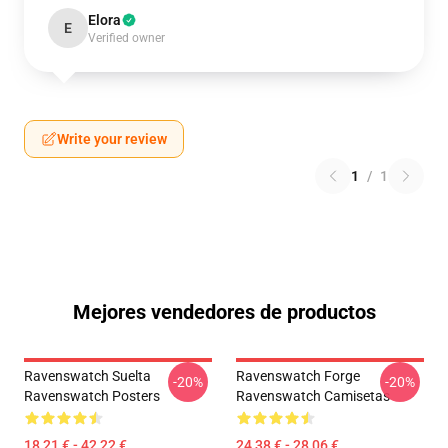
Elora
E
Verified owner
Write your review
1
/
1
Mejores vendedores de productos
Ravenswatch Suelta
Ravenswatch Forge
-20%
-20%
Ravenswatch Posters
Ravenswatch Camisetas
18,21 € - 42,22 €
24,38 € - 28,06 €