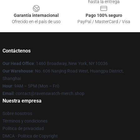
hasta la entrega
Garantía internacional
Pago 100% seguro
Ofrecido en el país de uso
PayPal / MasterCard / Visa
Contáctenos
Our Head Office
: 1460 Broadway, New York, NY 10036
Our Warehouse
: No. 606 Nanjing Road West, Huangpu District,
Shanghai
Hour
: 9AM – 5PM (Mon – Fri)
Email
: contact@ravenswatch-merch.shop
Nuestra empresa
Sobre nosotros
Términos y condiciones
Política de privacidad
DMCA - Política de Copyright