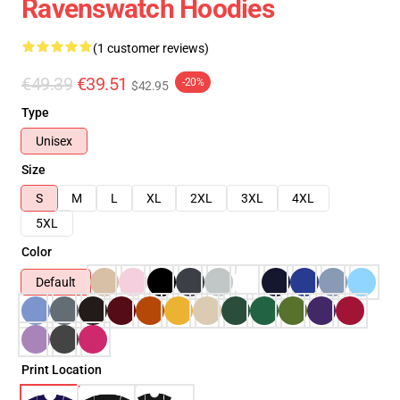
Ravenswatch Hoodies
(1 customer reviews)
€49.39
€39.51
-20%
$42.95
Type
Unisex
Size
S
M
L
XL
2XL
3XL
4XL
5XL
Color
Default
Print Location