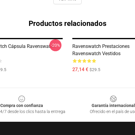
Productos relacionados
-20%
tch Cápsula Ravenswatch
Ravenswatch Prestaciones
Ravenswatch Vestidos
27,14 €
9.5
$29.5
Compra con confianza
Garantía internacional
4/7 desde los clics hasta la entrega
Ofrecido en el país de us