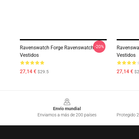
-20%
Ravenswatch Forge Ravenswatch
Ravenswa
Vestidos
Vestidos
27,14 €
27,14 €
$29.5
$2
Footer
Envío mundial
Enviamos a más de 200 países
Protegido 2