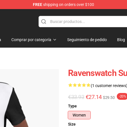
FREE
shipping on orders over $100
e Store
a
Comprar por categoría
Seguimiento de pedido
Blog
Ravenswatch Su
(1 customer reviews
€33.93
€27.14
-20%
$29.50
Type
Women
Size