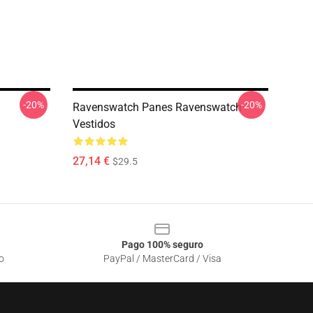
-20%
-20%
Ravenswatch Panes Ravenswatch
Vestidos
27,14 €
$29.5
Pago 100% seguro
o
PayPal / MasterCard / Visa