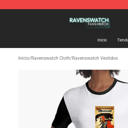
Ravenswatch Shop - Official Ravenswatch Merchandis
Inicio
Tiend
Inicio
/
Ravenswatch Cloth
/
Ravenswatch Vestidos