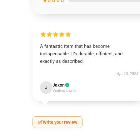
★☆☆☆☆
A fantastic item that has become
indispensable. It’s durable, efficient, and
exactly as described.
Apr 13, 2025
Jaxon
J
Verified owner
Write your review