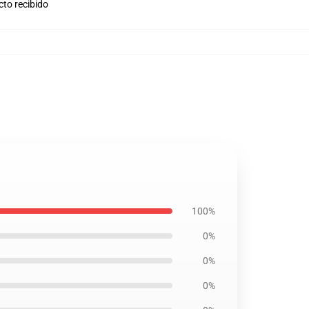
cto recibido
100%
0%
0%
0%