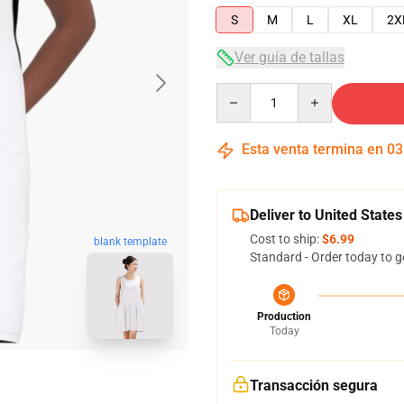
S
M
L
XL
2X
Ver guía de tallas
Quantity
Esta venta termina en
03
Deliver to United States
Cost to ship:
$6.99
blank template
Standard - Order today to g
Production
Today
Transacción segura