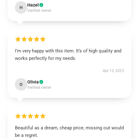
Hazel
H
Verified owner
I’m very happy with this item. It’s of high quality and
works perfectly for my needs.
Apr 13, 2025
Olivia
O
Verified owner
Beautiful as a dream, cheap price, missing out would
be a regret.