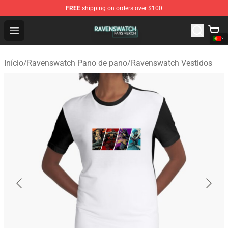
FREE
shipping on orders over $100
Ravenswatch Shop - Official Ravenswatch Merchandise 
Open menu
Início
/
Ravenswatch Pano de pano
/
Ravenswatch Vestidos