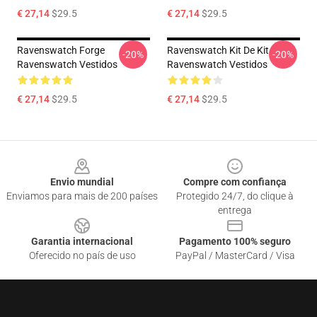
€ 27,14
$29.5
€ 27,14
$29.5
Ravenswatch Forge
Ravenswatch Kit De Kit
-20%
-20%
Ravenswatch Vestidos
Ravenswatch Vestidos
€ 27,14
$29.5
€ 27,14
$29.5
Footer
Envio mundial
Compre com confiança
Enviamos para mais de 200 países
Protegido 24/7, do clique à
entrega
Garantia internacional
Pagamento 100% seguro
Oferecido no país de uso
PayPal / MasterCard / Visa