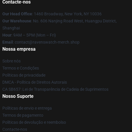
Contacte-nos
Our Head Office
: 1460 Broadway, New York, NY 10036
Our Warehouse
: No. 606 Nanjing Road West, Huangpu District,
Shanghai
Hour
: 9AM – 5PM (Mon – Fri)
Email
: contact@ravenswatch-merch.shop
Nossa empresa
Sobre nós
Termos e Condições
Políticas de privacidade
DMCA - Política de Direitos Autorais
CA SB657: Lei de Transparência de Cadeia de Suprimentos
Nosso Suporte
Políticas de envio e entrega
Termos de pagamento
Políticas de devolução e reembolso
Contacte-nos