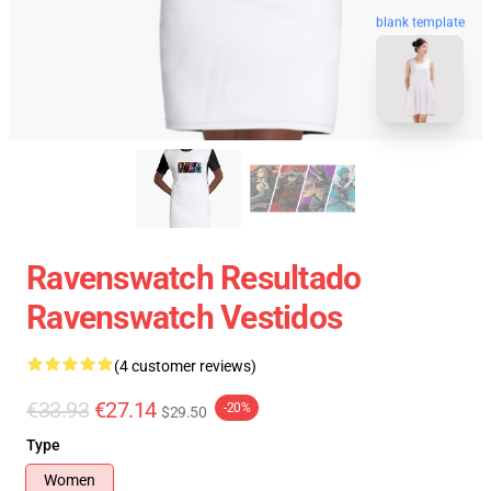
blank template
Ravenswatch Resultado
Ravenswatch Vestidos
(4 customer reviews)
€33.93
€27.14
-20%
$29.50
Type
Women