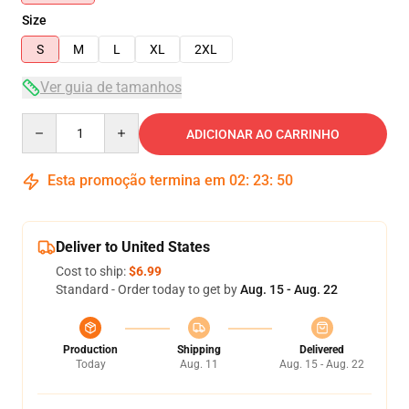
Size
S
M
L
XL
2XL
Ver guia de tamanhos
Quantity
ADICIONAR AO CARRINHO
Esta promoção termina em
02
:
23
:
50
Deliver to United States
Cost to ship:
$6.99
Standard - Order today to get by
Aug. 15 - Aug. 22
Production
Shipping
Delivered
Today
Aug. 11
Aug. 15 - Aug. 22