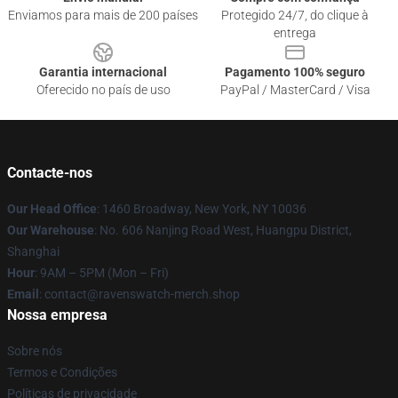
Enviamos para mais de 200 países
Protegido 24/7, do clique à
entrega
Garantia internacional
Pagamento 100% seguro
Oferecido no país de uso
PayPal / MasterCard / Visa
Contacte-nos
Our Head Office
: 1460 Broadway, New York, NY 10036
Our Warehouse
: No. 606 Nanjing Road West, Huangpu District,
Shanghai
Hour
: 9AM – 5PM (Mon – Fri)
Email
: contact@ravenswatch-merch.shop
Nossa empresa
Sobre nós
Termos e Condições
Políticas de privacidade