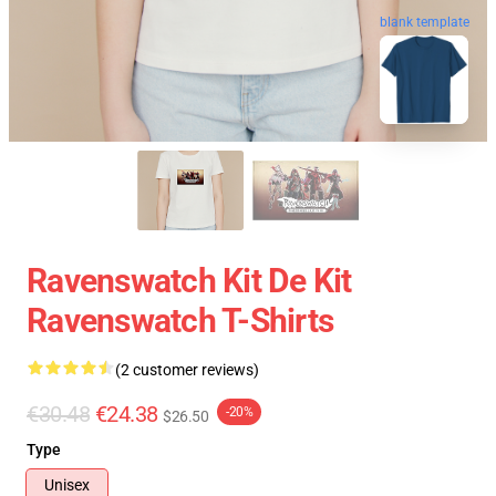
blank template
Ravenswatch Kit De Kit
Ravenswatch T-Shirts
(2 customer reviews)
€30.48
€24.38
-20%
$26.50
Type
Unisex