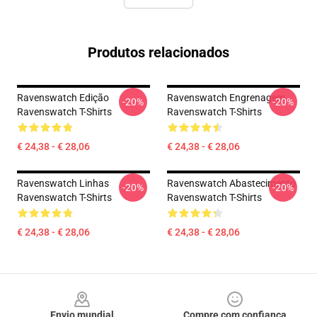
Produtos relacionados
Ravenswatch Edição
Ravenswatch Engrenagem
-20%
-20%
Ravenswatch T-Shirts
Ravenswatch T-Shirts
€ 24,38 - € 28,06
€ 24,38 - € 28,06
Ravenswatch Linhas
Ravenswatch Abastecimento
-20%
-20%
Ravenswatch T-Shirts
Ravenswatch T-Shirts
€ 24,38 - € 28,06
€ 24,38 - € 28,06
Footer
Envio mundial
Compre com confiança