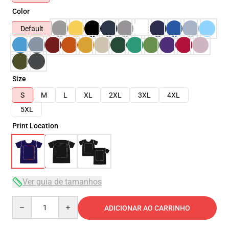
Color
Default
Size
S
M
L
XL
2XL
3XL
4XL
5XL
Print Location
Ver guia de tamanhos
Quantity
ADICIONAR AO CARRINHO