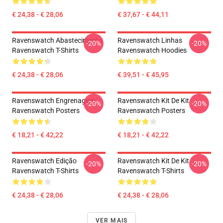
€ 24,38 - € 28,06
€ 37,67 - € 44,11
Ravenswatch Abastecimento
Ravenswatch Linhas
-20%
-20%
Ravenswatch T-Shirts
Ravenswatch Hoodies
€ 24,38 - € 28,06
€ 39,51 - € 45,95
Ravenswatch Engrenagem
Ravenswatch Kit De Kit
-20%
-20%
Ravenswatch Posters
Ravenswatch Posters
€ 18,21 - € 42,22
€ 18,21 - € 42,22
Ravenswatch Edição
Ravenswatch Kit De Kit
-20%
-20%
Ravenswatch T-Shirts
Ravenswatch T-Shirts
€ 24,38 - € 28,06
€ 24,38 - € 28,06
VER MAIS