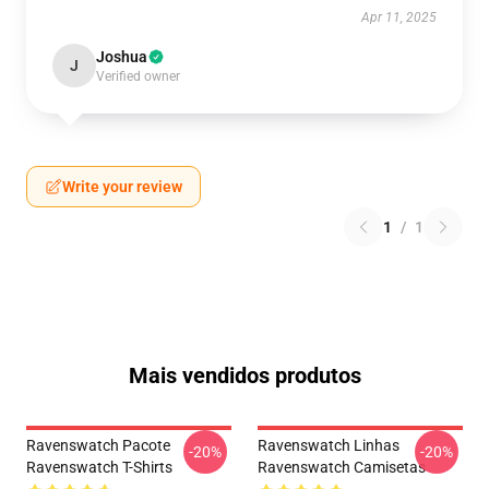
Apr 11, 2025
Joshua
J
Verified owner
Write your review
1
/
1
Mais vendidos produtos
Ravenswatch Pacote
Ravenswatch Linhas
-20%
-20%
Ravenswatch T-Shirts
Ravenswatch Camisetas