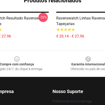
Produtos relacionados
-20%
tch Resultado Ravenswatch
Ravenswatch Linhas Ravens
s
Tapeçarias
€ 27,96
€ 20,14 - € 27,96
Compre com confiança
Garantia internacional
gido 24/7, do clique à entrega
Oferecido no país de us
mpresa
Nosso Suporte
Políticas de envio e entrega