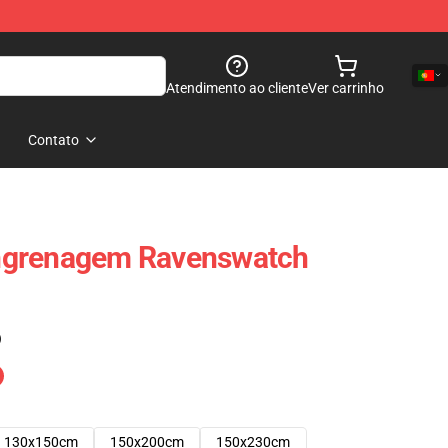
Atendimento ao cliente
Ver carrinho
Contato
ngrenagem Ravenswatch
)
130x150cm
150x200cm
150x230cm