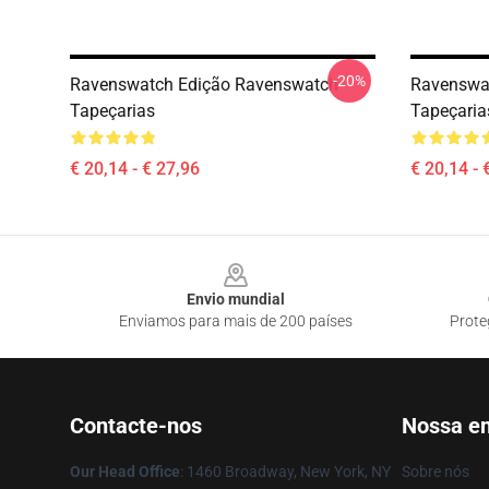
-20%
Ravenswatch Edição Ravenswatch
Ravenswa
Tapeçarias
Tapeçaria
€ 20,14 - € 27,96
€ 20,14 - 
Footer
Envio mundial
Enviamos para mais de 200 países
Prote
Contacte-nos
Nossa e
Our Head Office
: 1460 Broadway, New York, NY
Sobre nós