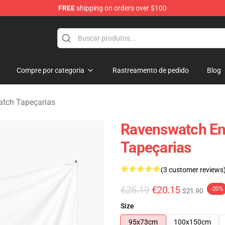
FREE
shipping on orders over $100
e Store
Compre por categoria
Rastreamento de pedido
Blog
tch Tapeçarias
Ravenswatch E
Tapeçarias
(3 customer reviews
€25.19
€20.15
-20%
$21.90
Size
95x73cm
100x150cm