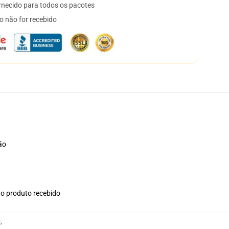
necido para todos os pacotes
o não for recebido
ão
no produto recebido
s
,