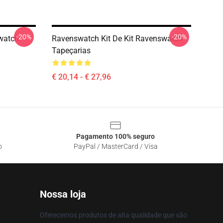
-20%
-20%
watch
Ravenswatch Kit De Kit Ravenswatch
Tapeçarias
€ 20,14 - € 27,96
Pagamento 100% seguro
o
PayPal / MasterCard / Visa
Nossa loja
Oferecemos produtos de alta qualidade que são