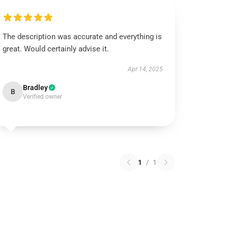
The description was accurate and everything is
great. Would certainly advise it.
Apr 14, 2025
Bradley
B
Verified owner
1
/
1