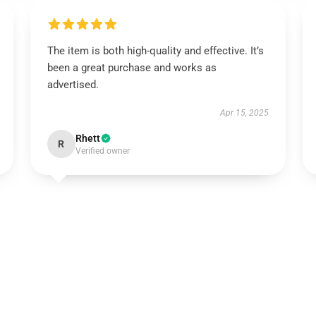
The item is both high-quality and effective. It’s
been a great purchase and works as
advertised.
Apr 15, 2025
Rhett
R
Verified owner