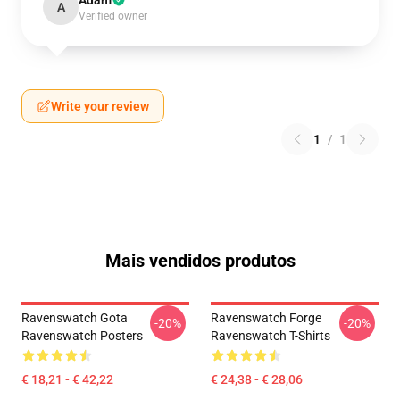
Adam
A
Verified owner
Write your review
1
/
1
Mais vendidos produtos
Ravenswatch Gota
Ravenswatch Forge
-20%
-20%
Ravenswatch Posters
Ravenswatch T-Shirts
€ 18,21 - € 42,22
€ 24,38 - € 28,06