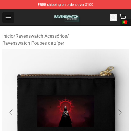
FREE
shipping on orders over $100
Ravenswatch Shop - Official Ravenswatch Merchandise 
Open menu
Início
/
Ravenswatch Acessórios
/
Ravenswatch Poupes de zíper