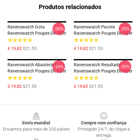
Produtos relacionados
Ravenswatch Gota
Ravenswatch Pacote
-20%
-20%
Ravenswatch Poupes De Zíper
Ravenswatch Poupes De Zíper
€ 19,82
$21.55
€ 19,82
$21.55
Ravenswatch Abastecimento
Ravenswatch Resultado
-20%
-20%
Ravenswatch Poupes De Zíper
Ravenswatch Poupes De Zíper
€ 19,82
$21.55
€ 19,82
$21.55
Footer
Envio mundial
Compre com confiança
Enviamos para mais de 200 países
Protegido 24/7, do clique à
entrega