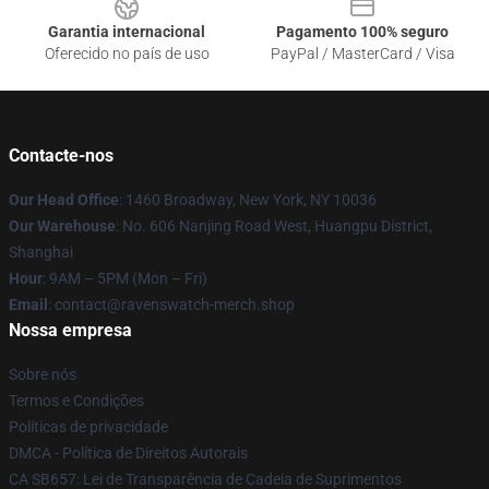
Garantia internacional
Pagamento 100% seguro
Oferecido no país de uso
PayPal / MasterCard / Visa
Contacte-nos
Our Head Office
: 1460 Broadway, New York, NY 10036
Our Warehouse
: No. 606 Nanjing Road West, Huangpu District,
Shanghai
Hour
: 9AM – 5PM (Mon – Fri)
Email
: contact@ravenswatch-merch.shop
Nossa empresa
Sobre nós
Termos e Condições
Políticas de privacidade
DMCA - Política de Direitos Autorais
CA SB657: Lei de Transparência de Cadeia de Suprimentos