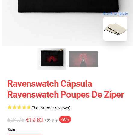
blank template
Ravenswatch Cápsula
Ravenswatch Poupes De Zíper
(3 customer reviews)
€24.78
€19.83
-20%
$21.55
Size