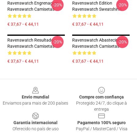
Ravenswatch Engrenagem
Ravenswatch Edition
-20%
-20%
Ravenswatch Camisetas
Ravenswatch Sweatshirts
€ 37,67 - € 44,11
€ 37,67 - € 44,11
Ravenswatch Resultado
Ravenswatch Abastecimento
-20%
-20%
Ravenswatch Camisetas
Ravenswatch Camisetas
€ 37,67 - € 44,11
€ 37,67 - € 44,11
Footer
Envio mundial
Compre com confiança
Enviamos para mais de 200 países
Protegido 24/7, do clique à
entrega
Garantia internacional
Pagamento 100% seguro
Oferecido no país de uso
PayPal / MasterCard / Visa