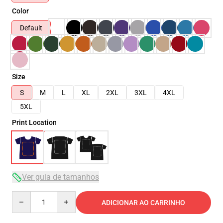
Color
Default
Size
S
M
L
XL
2XL
3XL
4XL
5XL
Print Location
Ver guia de tamanhos
Quantity
ADICIONAR AO CARRINHO