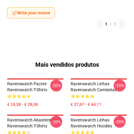
Write your review
1
/
1
Mais vendidos produtos
Ravenswatch Pacote
Ravenswatch Linhas
-20%
-20%
Ravenswatch T-Shirts
Ravenswatch Camisetas
€ 24,38 - € 28,06
€ 37,67 - € 44,11
Ravenswatch Abastecimento
Ravenswatch Linhas
-20%
-20%
Ravenswatch T-Shirts
Ravenswatch Hoodies