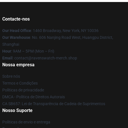
Contacte-nos
Our Head Office
: 1460 Broadway, New York, NY 10036
Our Warehouse
: No. 606 Nanjing Road West, Huangpu District,
Shanghai
Hour
: 9AM – 5PM (Mon – Fri)
Email
: contact@ravenswatch-merch.shop
Nossa empresa
Sobre nós
Termos e Condições
Políticas de privacidade
DMCA - Política de Direitos Autorais
CA SB657: Lei de Transparência de Cadeia de Suprimentos
Nosso Suporte
Políticas de envio e entrega