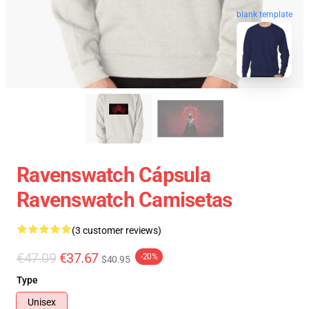
blank template
Ravenswatch Cápsula
Ravenswatch Camisetas
(3 customer reviews)
€47.09
€37.67
-20%
$40.95
Type
Unisex