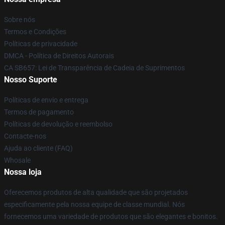
Sobre nós
Termos e Condições
Políticas de privacidade
DMCA - Política de Direitos Autorais
CA SB657: Lei de Transparência de Cadeia de Suprimentos
Nosso Suporte
Políticas de envio e entrega
Termos de pagamento
Políticas de devolução e reembolso
Contacte-nos
Ajuda ao cliente (FAQ)
Whosale
Nossa loja
Oferecemos produtos de alta qualidade que são projetados
especificamente pela nossa equipe de classe mundial. Nós
fornecemos uma variedade de produtos que são elegantes e bonitos.