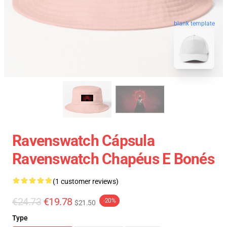
blank template
Ravenswatch Cápsula
Ravenswatch Chapéus E Bonés
(1 customer reviews)
€24.73
€19.78
-20%
$21.50
Type