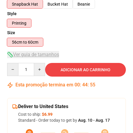
Snapback Hat
Bucket Hat
Beanie
Style
Printing
Size
56cm to 60cm
Ver guia de tamanhos
Quantity
ADICIONAR AO CARRINHO
Esta promoção termina em
00
:
44
:
54
Deliver to United States
Cost to ship:
$6.99
Standard - Order today to get by
Aug. 10 - Aug. 17