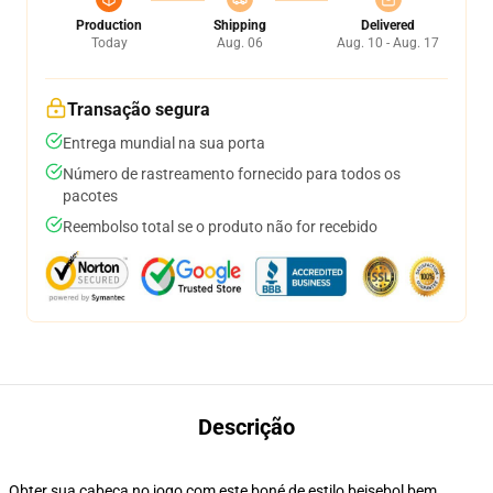
Production
Shipping
Delivered
Today
Aug. 06
Aug. 10 - Aug. 17
Transação segura
Entrega mundial na sua porta
Número de rastreamento fornecido para todos os
pacotes
Reembolso total se o produto não for recebido
Descrição
Obter sua cabeça no jogo com este boné de estilo beisebol bem