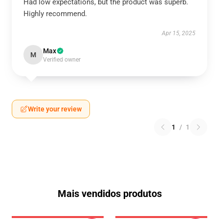
Had low expectations, but the product was superb.
Highly recommend.
Apr 15, 2025
Max
M
Verified owner
Write your review
1
/
1
Mais vendidos produtos