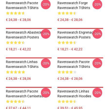
Ravenswatch Pacote
Ravenswatch Forge
-20%
-20%
Ravenswatch T-Shirts
Ravenswatch T-Shirts
€ 24,38 - € 28,06
€ 24,38 - € 28,06
Ravenswatch Abastecimento
Ravenswatch Engrenagem
-20%
-20%
Ravenswatch Posters
Ravenswatch Posters
€ 18,21 - € 42,22
€ 18,21 - € 42,22
Ravenswatch Linhas
Ravenswatch Pacote
-20%
-20%
Ravenswatch T-Shirts
Ravenswatch T-Shirts
€ 24,38 - € 28,06
€ 24,38 - € 28,06
Ravenswatch Pacote
Ravenswatch Linhas
-20%
-20%
Ravenswatch Camisetas
Ravenswatch Hoodies
€ 37,67 - € 44,11
€ 39,51 - € 45,95