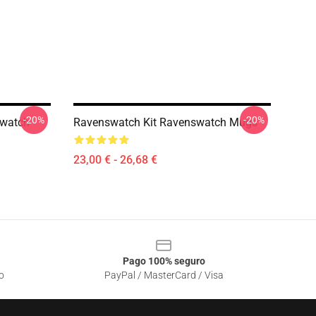
-20%
-20%
swatch
Ravenswatch Kit Ravenswatch Mugs
23,00 € - 26,68 €
Pago 100% seguro
o
PayPal / MasterCard / Visa