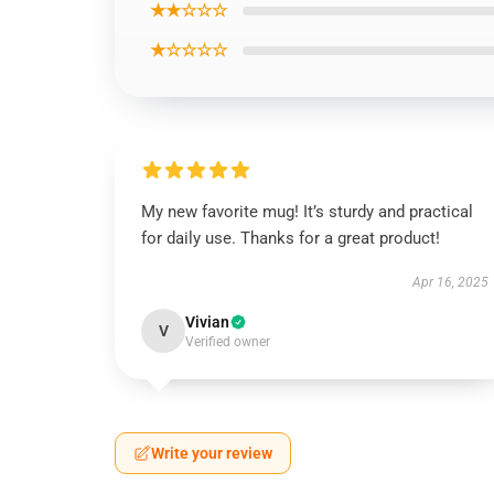
★★☆☆☆
★☆☆☆☆
My new favorite mug! It’s sturdy and practical
for daily use. Thanks for a great product!
Apr 16, 2025
Vivian
V
Verified owner
Write your review