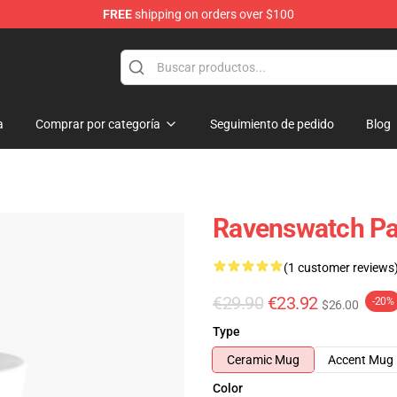
FREE
shipping on orders over $100
e Store
a
Comprar por categoría
Seguimiento de pedido
Blog
Ravenswatch P
(1 customer reviews
€29.90
€23.92
-20%
$26.00
Type
Ceramic Mug
Accent Mug
Color