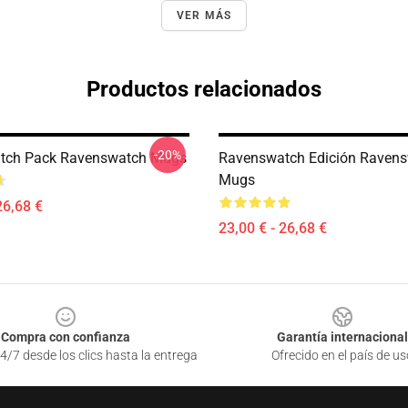
VER MÁS
Productos relacionados
-20%
tch Pack Ravenswatch Mugs
Ravenswatch Edición Raven
Mugs
26,68 €
23,00 € - 26,68 €
Compra con confianza
Garantía internacional
4/7 desde los clics hasta la entrega
Ofrecido en el país de us