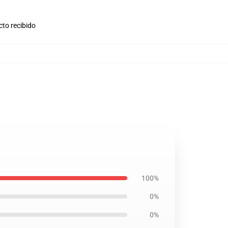
cto recibido
100%
0%
0%