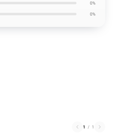
0%
0%
1
/
1