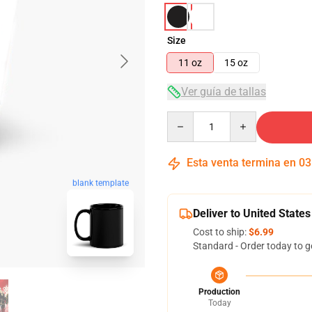
Size
11 oz
15 oz
Ver guía de tallas
Quantity
Esta venta termina en
03
blank template
Deliver to United States
Cost to ship:
$6.99
Standard - Order today to g
Production
Today