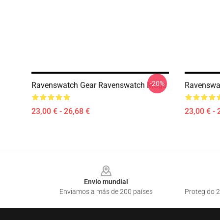
-20%
Ravenswatch Gear Ravenswatch Mugs
Ravenswa
23,00 € - 26,68 €
23,00 € - 
Footer
Envío mundial
Enviamos a más de 200 países
Protegido 2