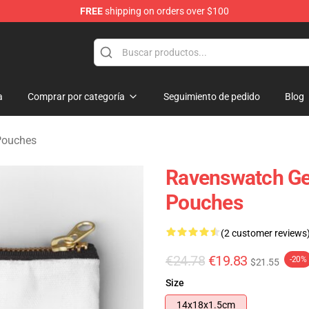
FREE
shipping on orders over $100
e Store
a
Comprar por categoría
Seguimiento de pedido
Blog
Pouches
Ravenswatch Ge
Pouches
(2 customer reviews
€24.78
€19.83
-20%
$21.55
Size
14x18x1.5cm