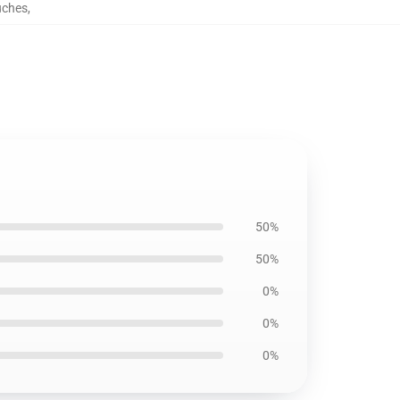
uches
,
50%
50%
0%
0%
0%