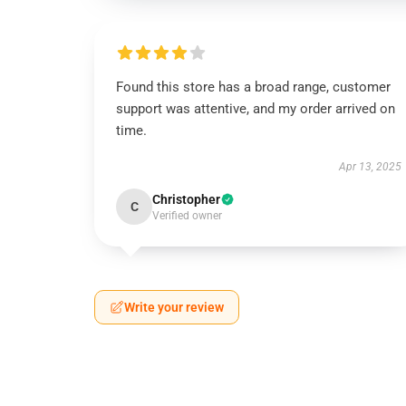
Found this store has a broad range, customer
support was attentive, and my order arrived on
time.
Apr 13, 2025
Christopher
C
Verified owner
Write your review