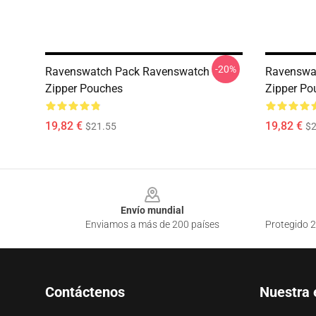
-20%
Ravenswatch Pack Ravenswatch
Ravenswa
Zipper Pouches
Zipper Po
19,82 €
19,82 €
$21.55
$2
Footer
Envío mundial
Enviamos a más de 200 países
Protegido 2
Contáctenos
Nuestra