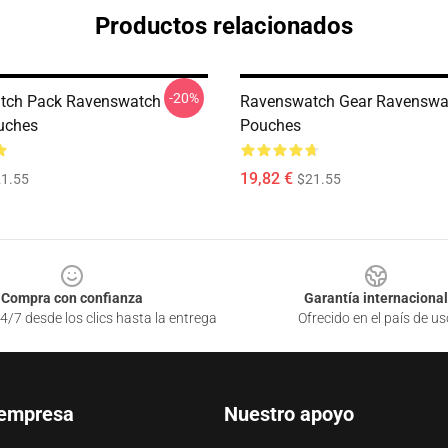
Productos relacionados
-20%
tch Pack Ravenswatch
Ravenswatch Gear Ravenswat
uches
Pouches
19,82 €
1.55
$21.55
Compra con confianza
Garantía internacional
4/7 desde los clics hasta la entrega
Ofrecido en el país de us
 empresa
Nuestro apoyo