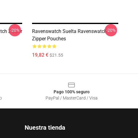
-20%
-20%
ch Zipper
Ravenswatch Suelta Ravenswatch
Zipper Pouches
19,82 €
$21.55
Pago 100% seguro
o
PayPal / MasterCard / Visa
Nuestra tienda