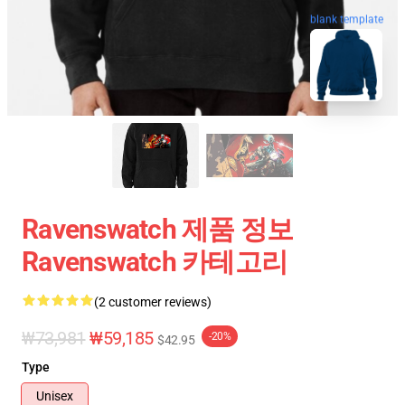
blank template
Ravenswatch 제품 정보
Ravenswatch 카테고리
(2 customer reviews)
₩73,981
₩59,185
-20%
$42.95
Type
Unisex