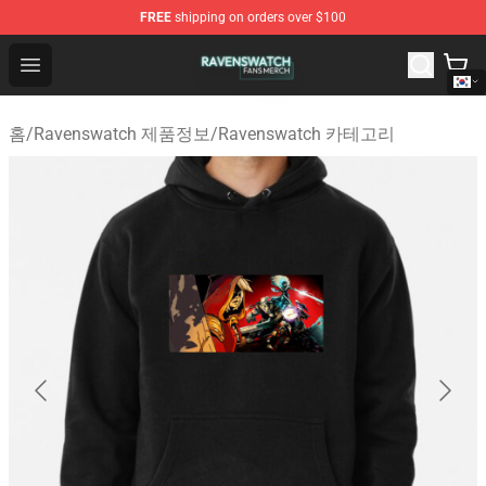
FREE
shipping on orders over $100
Ravenswatch Shop - Official Ravenswatch Merchandise 
Open menu
홈
/
Ravenswatch 제품정보
/
Ravenswatch 카테고리