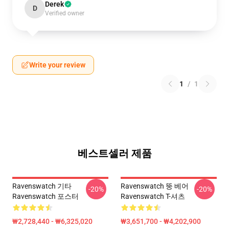
Derek
D
Verified owner
Write your review
1
/
1
베스트셀러 제품
Ravenswatch 기타
Ravenswatch 뚱 베어
-20%
-20%
Ravenswatch 포스터
Ravenswatch T-셔츠
₩2,728,440 - ₩6,325,020
₩3,651,700 - ₩4,202,900