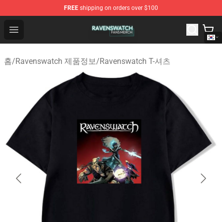
FREE
shipping on orders over $100
Ravenswatch Shop - Official Ravenswatch Merchandise 
Open menu
홈
/
Ravenswatch 제품정보
/
Ravenswatch T-셔츠