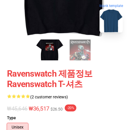
blank template
Ravenswatch 제품정보
Ravenswatch T-셔츠
(2 customer reviews)
₩45,646
₩36,517
-20%
$26.50
Type
Unisex