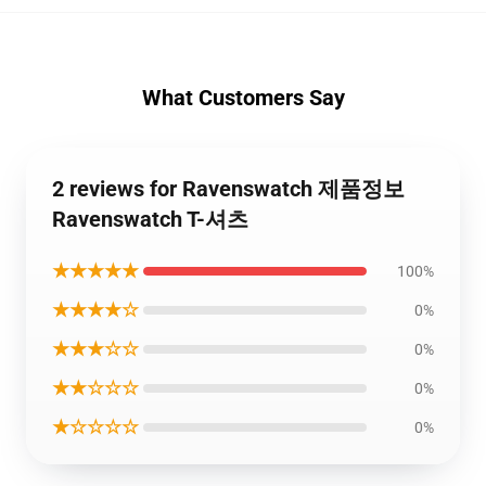
What Customers Say
2 reviews for Ravenswatch 제품정보
Ravenswatch T-셔츠
★★★★★
100%
★★★★☆
0%
★★★☆☆
0%
★★☆☆☆
0%
★☆☆☆☆
0%