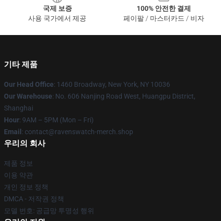
국제 보증
100% 안전한 결제
사용 국가에서 제공
페이팔 / 마스터카드 / 비자
기타 제품
Our Head Office
: 1460 Broadway, New York, NY 10036
Our Warehouse
: No. 606 Nanjing Road West, Huangpu District,
Shanghai
Hour
: 9AM – 5PM (Mon – Fri)
Email
: contact@ravenswatch-merch.shop
우리의 회사
제품 정보
이용 약관
개인 정보 정책
DMCA - 저작권 정책
모델 번호: 공급망 투명성 행위