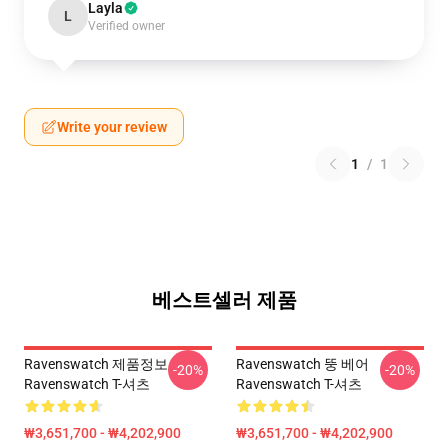
Layla
L
Verified owner
Write your review
1
/
1
베스트셀러 제품
Ravenswatch 제품정보
Ravenswatch 뚱 베어
-20%
-20%
Ravenswatch T-셔츠
Ravenswatch T-셔츠
₩3,651,700 - ₩4,202,900
₩3,651,700 - ₩4,202,900