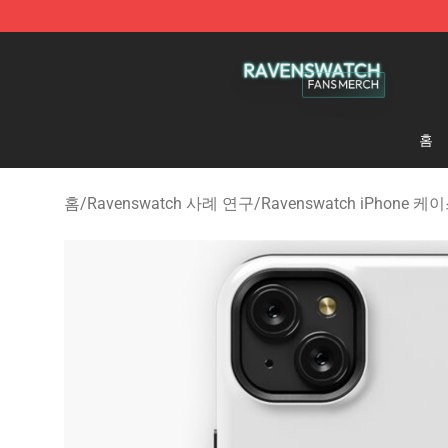
Ravenswatch Shop - Official Ravenswatch Merchandis
홈
홈
/
Ravenswatch 사례 연구
/
Ravenswatch iPhone 케