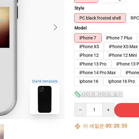
Style
PC black frosted shell
RPC 
Model
iPhone 7
iPhone 7 Plus
iPhone XS
iPhone XS Max
iPhone 12
iPhone 12 Mini
iPhone 13 Pro
iPhone 13 
iPhone 14 Pro Max
iPhone
iphone 16
iphone 16 Pro
blank template
사이즈 가이드 보기
Quantity
이 세일은
00
:
20
:
54