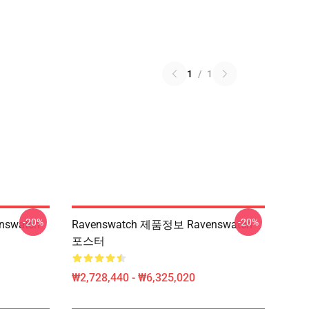
1
/
1
-20%
-20%
nswatch
Ravenswatch 제품정보 Ravenswatch
포스터
₩2,728,440 - ₩6,325,020