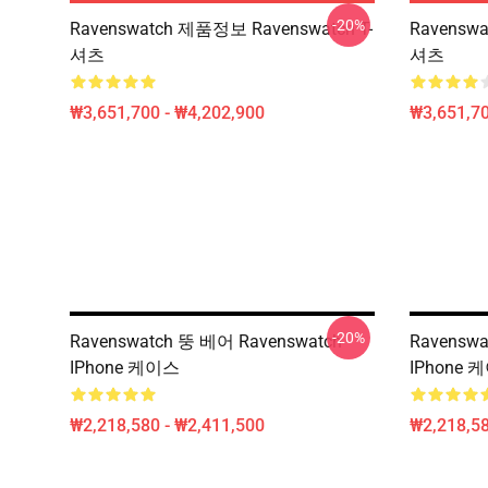
-20%
Ravenswatch 제품정보 Ravenswatch T-
Ravenswa
셔츠
셔츠
₩3,651,700 - ₩4,202,900
₩3,651,70
-20%
Ravenswatch 뚱 베어 Ravenswatch
Ravensw
IPhone 케이스
IPhone 
₩2,218,580 - ₩2,411,500
₩2,218,58