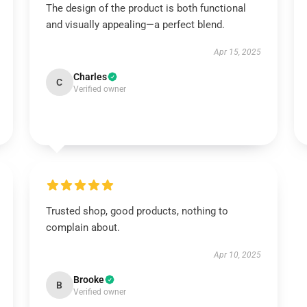
The design of the product is both functional
and visually appealing—a perfect blend.
Apr 15, 2025
Charles
C
Verified owner
Trusted shop, good products, nothing to
complain about.
Apr 10, 2025
Brooke
B
Verified owner