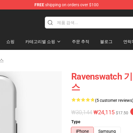
FREE
shipping on orders over $100
e Store
쇼핑
카테고리별 쇼핑
주문 추적
블로그
연락
이스
Ravenswatch 기
스
(5 customer reviews
₩30,144
₩24,115
$17.50
Type
iPhone
Samsung