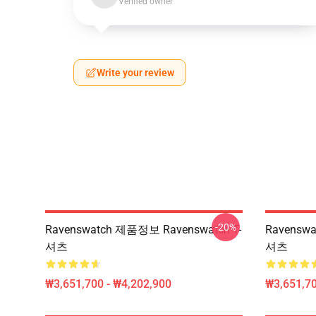
Verified owner
Write your review
-20%
Ravenswatch 제품정보 Ravenswatch T-
Ravenswa
셔츠
셔츠
₩3,651,700 - ₩4,202,900
₩3,651,70