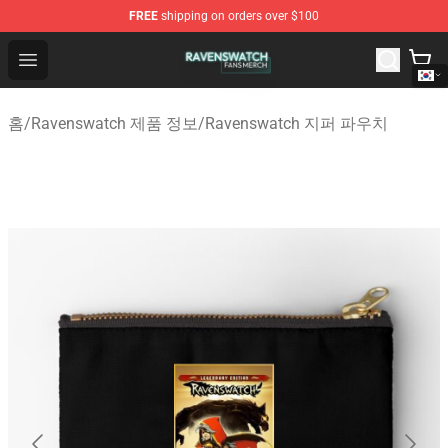
FREE
shipping on orders over $100
Ravenswatch Shop - Official Ravenswatch Merchandise 
Open menu
홈
/
Ravenswatch 제품 정보
/
Ravenswatch 지퍼 파우치