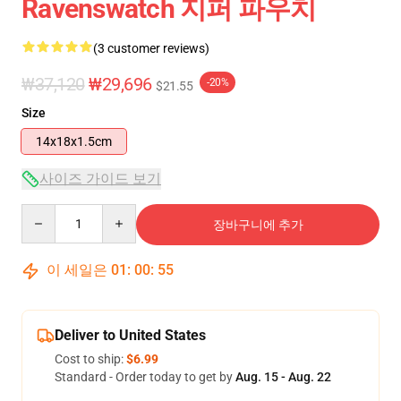
Ravenswatch 지퍼 파우치
(3 customer reviews)
₩37,120
₩29,696
-20%
$21.55
Size
14x18x1.5cm
사이즈 가이드 보기
Quantity
장바구니에 추가
이 세일은
01
:
00
:
54
Deliver to United States
Cost to ship:
$6.99
Standard - Order today to get by
Aug. 15 - Aug. 22