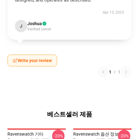
designed, and operates as described.
Apr 15, 2025
Joshua
J
Verified owner
Write your review
1
/
1
베스트셀러 제품
Ravenswatch 기타
Ravenswatch 옵션 정보
-20%
-20%