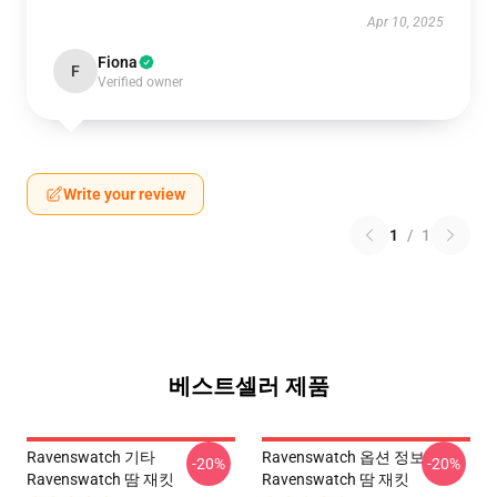
Apr 10, 2025
Fiona
F
Verified owner
Write your review
1
/
1
베스트셀러 제품
Ravenswatch 기타
Ravenswatch 옵션 정보
-20%
-20%
Ravenswatch 땀 재킷
Ravenswatch 땀 재킷