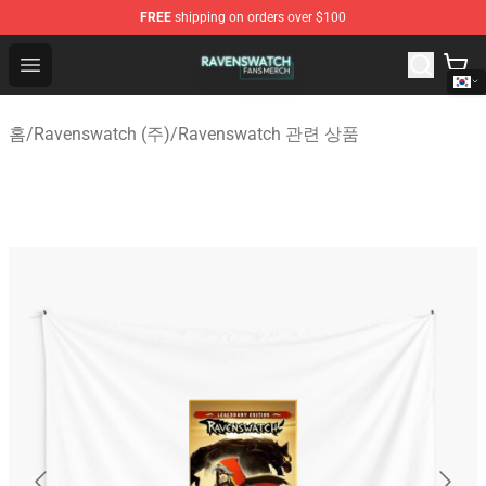
FREE
shipping on orders over $100
Ravenswatch Shop - Official Ravenswatch Merchandise 
Open menu
홈
/
Ravenswatch (주)
/
Ravenswatch 관련 상품