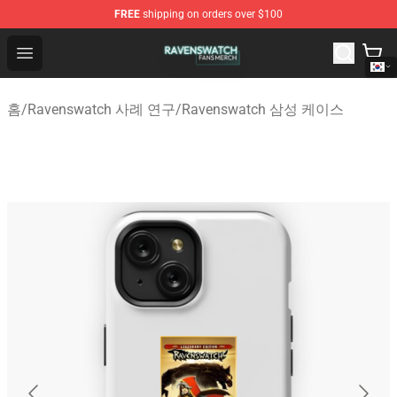
FREE
shipping on orders over $100
Ravenswatch Shop - Official Ravenswatch Merchandise 
Open menu
홈
/
Ravenswatch 사례 연구
/
Ravenswatch 삼성 케이스