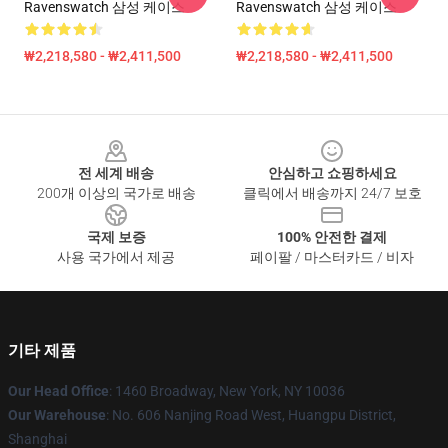
Ravenswatch 삼성 케이스
Ravenswatch 삼성 케이스
₩2,218,580 - ₩2,411,500
₩2,218,580 - ₩2,411,500
Footer
전 세계 배송
안심하고 쇼핑하세요
200개 이상의 국가로 배송
클릭에서 배송까지 24/7 보호
국제 보증
100% 안전한 결제
사용 국가에서 제공
페이팔 / 마스터카드 / 비자
기타 제품
Our Head Office
: 1460 Broadway, New York, NY 10036
Our Warehouse
: No. 606 Nanjing Road West, Huangpu District,
Shanghai