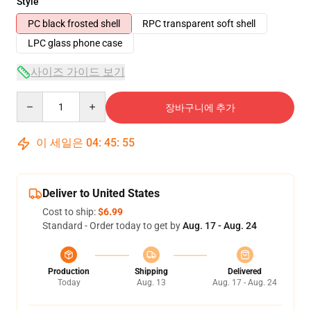
Style
PC black frosted shell
RPC transparent soft shell
LPC glass phone case
사이즈 가이드 보기
Quantity
장바구니에 추가
이 세일은
04
:
45
:
54
Deliver to United States
Cost to ship:
$6.99
Standard - Order today to get by
Aug. 17 - Aug. 24
Production
Shipping
Delivered
Today
Aug. 13
Aug. 17 - Aug. 24