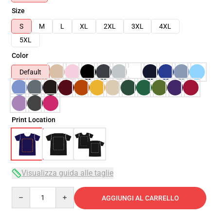
Size
S
M
L
XL
2XL
3XL
4XL
5XL
Color
Default
Print Location
Visualizza guida alle taglie
Quantity
AGGIUNGI AL CARRELLO