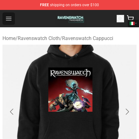
FREE
shipping on orders over $100
Ravenswatch Shop - Official Ravenswatch Merchandise 
Open menu
Home
/
Ravenswatch Cloth
/
Ravenswatch Cappucci