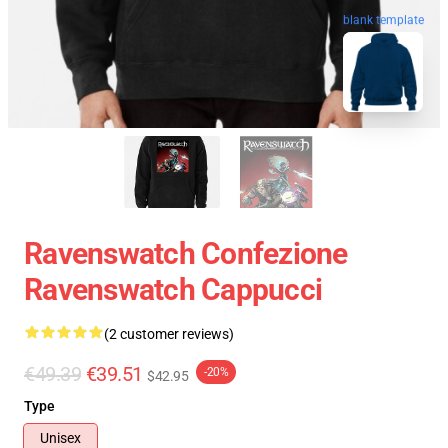
blank template
Ravenswatch Confezione
Ravenswatch Cappucci
(2 customer reviews)
€49.39
€39.51
-20%
$42.95
Type
Unisex