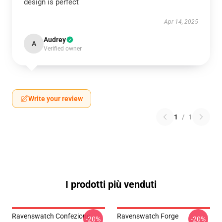
design is perfect
Apr 14, 2025
Audrey
A
Verified owner
Write your review
1
/
1
I prodotti più venduti
Ravenswatch Confezione
Ravenswatch Forge
-20%
-20%