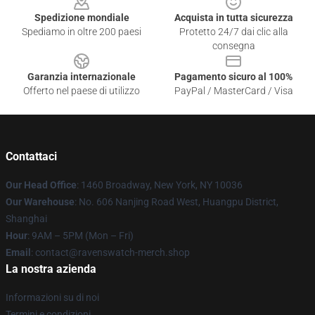
Spedizione mondiale
Acquista in tutta sicurezza
Spediamo in oltre 200 paesi
Protetto 24/7 dai clic alla
consegna
Garanzia internazionale
Pagamento sicuro al 100%
Offerto nel paese di utilizzo
PayPal / MasterCard / Visa
Contattaci
Our Head Office
: 1460 Broadway, New York, NY 10036
Our Warehouse
: No. 606 Nanjing Road West, Huangpu District,
Shanghai
Hour
: 9AM – 5PM (Mon – Fri)
Email
: contact@ravenswatch-merch.shop
La nostra azienda
Informazioni su di noi
Termini e condizioni