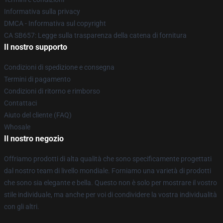
Informativa sulla privacy
DMCA - Informativa sul copyright
CA SB657: Legge sulla trasparenza della catena di fornitura
Il nostro supporto
Condizioni di spedizione e consegna
Termini di pagamento
Condizioni di ritorno e rimborso
Contattaci
Aiuto del cliente (FAQ)
Whosale
Il nostro negozio
Offriamo prodotti di alta qualità che sono specificamente progettati
dal nostro team di livello mondiale. Forniamo una varietà di prodotti
che sono sia elegante e bella. Questo non è solo per mostrare il vostro
stile individuale, ma anche per voi di condividere la vostra individualità
con gli altri.