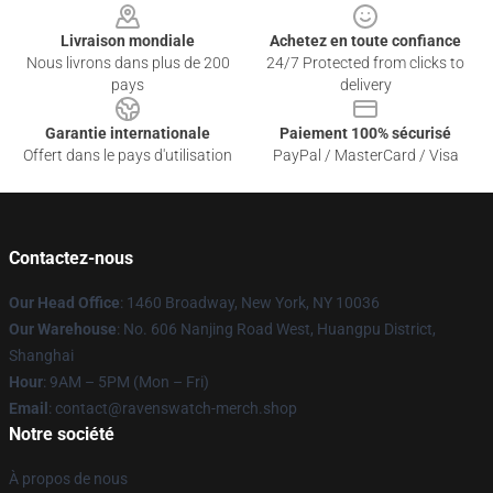
Livraison mondiale
Achetez en toute confiance
Nous livrons dans plus de 200
24/7 Protected from clicks to
pays
delivery
Garantie internationale
Paiement 100% sécurisé
Offert dans le pays d'utilisation
PayPal / MasterCard / Visa
Contactez-nous
Our Head Office
: 1460 Broadway, New York, NY 10036
Our Warehouse
: No. 606 Nanjing Road West, Huangpu District,
Shanghai
Hour
: 9AM – 5PM (Mon – Fri)
Email
: contact@ravenswatch-merch.shop
Notre société
À propos de nous