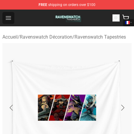
FREE
shipping on orders over $100
Ravenswatch Shop - Official Ravenswatch Merchandise 
Open menu
Accueil
/
Ravenswatch Décoration
/
Ravenswatch Tapestries