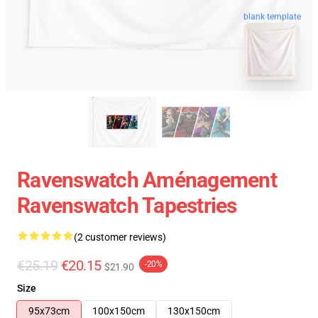
blank template
Ravenswatch Aménagement
Ravenswatch Tapestries
(2 customer reviews)
€25.19
€20.15
-20%
$21.90
Size
95x73cm
100x150cm
130x150cm