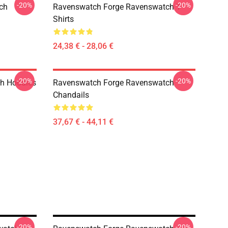
-20%
-20%
ch
Ravenswatch Forge Ravenswatch T-
Shirts
24,38 € - 28,06 €
-20%
-20%
h Hoodies
Ravenswatch Forge Ravenswatch
Chandails
37,67 € - 44,11 €
-20%
-20%