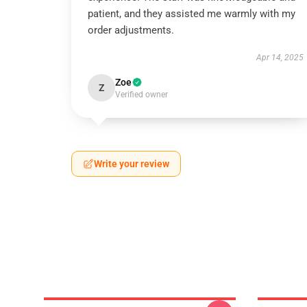
patient, and they assisted me warmly with my
order adjustments.
Apr 14, 2025
Zoe
Z
Verified owner
Write your review