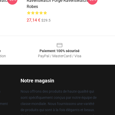
watch
Ravenswatch Forge Ravenswatch
Robes
27,14 €
$29.5
e
Paiement 100% sécurisé
tion
PayPal / MasterCard / Visa
Notre magasin
n
Nous offrons des produits de haute qualité qui
sont spécifiquement conçus par notre équipe de
ement
classe mondiale. Nous fournissons une variété
de produits qui sont à la fois élégants et beaux.