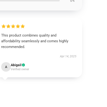
0%
This product combines quality and
affordability seamlessly and comes highly
recommended.
Apr 14, 2025
Abigail
A
Verified owner