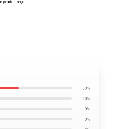
le produit reçu
80%
20%
0%
0%