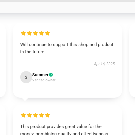
Will continue to support this shop and product
in the future.
Apr 16, 2025
Summer
S
Verified owner
This product provides great value for the
money, combining quality and effectiveness.