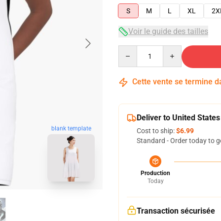
S
M
L
XL
2X
Voir le guide des tailles
Quantity
Cette vente se termine 
Deliver to United States
blank template
Cost to ship:
$6.99
Standard - Order today to g
Production
Today
Transaction sécurisée