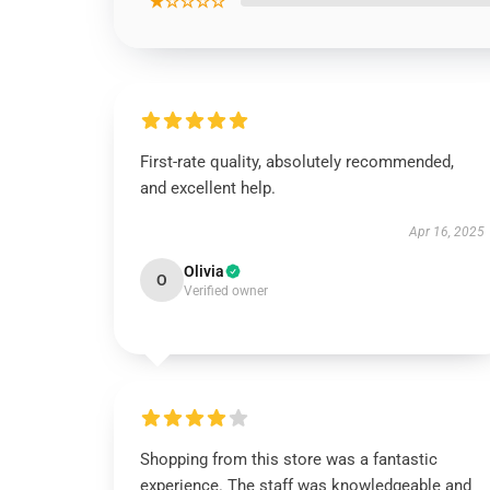
★☆☆☆☆
First-rate quality, absolutely recommended,
and excellent help.
Apr 16, 2025
Olivia
O
Verified owner
Shopping from this store was a fantastic
experience. The staff was knowledgeable and