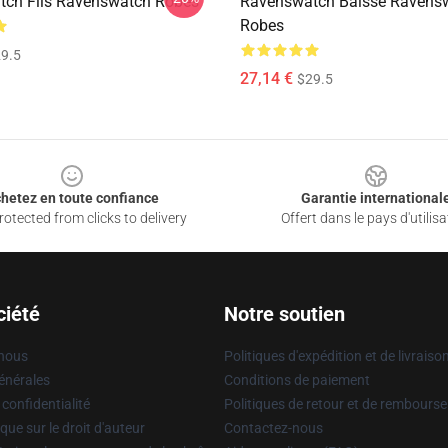
ch Fils Ravenswatch Robes
Ravenswatch Baisse Ravens
Robes
9.5
27,14 €
$29.5
hetez en toute confiance
Garantie international
otected from clicks to delivery
Offert dans le pays d'utilisa
ciété
Notre soutien
 nous
Politiques d'expédition et de livraiso
énérales
Conditions de paiement
 confidentialité
Politiques de retour et de rembours
que sur le droit d'auteur
Contactez-nous