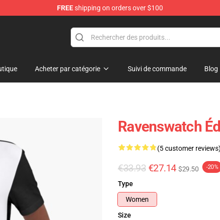
FREE
shipping on orders over $100
e Store
tique
Acheter par catégorie
Suivi de commande
Blog
Ravenswatch Éd
(5 customer reviews
€33.93
€27.14
-20%
$29.50
Type
Women
Size