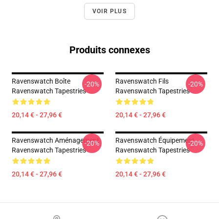
VOIR PLUS
Produits connexes
Ravenswatch Boîte
Ravenswatch Fils
-20%
-20%
Ravenswatch Tapestries
Ravenswatch Tapestries
20,14 € - 27,96 €
20,14 € - 27,96 €
Ravenswatch Aménagement
Ravenswatch Équipement
-20%
-20%
Ravenswatch Tapestries
Ravenswatch Tapestries
20,14 € - 27,96 €
20,14 € - 27,96 €
Footer