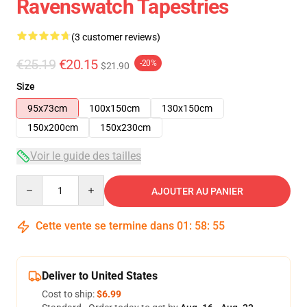
Ravenswatch Tapestries
(3 customer reviews)
€25.19
€20.15
-20%
$21.90
Size
95x73cm
100x150cm
130x150cm
150x200cm
150x230cm
Voir le guide des tailles
Quantity
AJOUTER AU PANIER
Cette vente se termine dans
01
:
58
:
54
Deliver to United States
Cost to ship:
$6.99