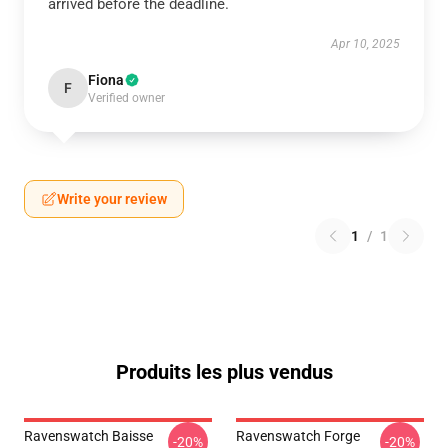
arrived before the deadline.
Apr 10, 2025
Fiona
F
Verified owner
Write your review
1
/
1
Produits les plus vendus
Ravenswatch Baisse
Ravenswatch Forge
-20%
-20%