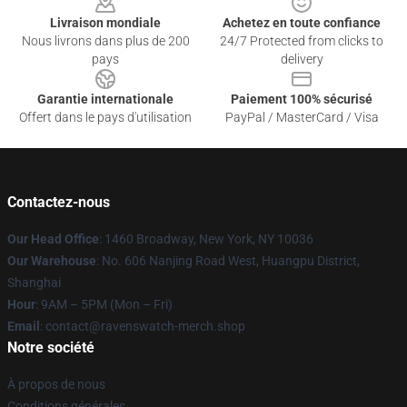
Livraison mondiale
Achetez en toute confiance
Nous livrons dans plus de 200
24/7 Protected from clicks to
pays
delivery
Garantie internationale
Paiement 100% sécurisé
Offert dans le pays d'utilisation
PayPal / MasterCard / Visa
Contactez-nous
Our Head Office
: 1460 Broadway, New York, NY 10036
Our Warehouse
: No. 606 Nanjing Road West, Huangpu District,
Shanghai
Hour
: 9AM – 5PM (Mon – Fri)
Email
: contact@ravenswatch-merch.shop
Notre société
À propos de nous
Conditions générales