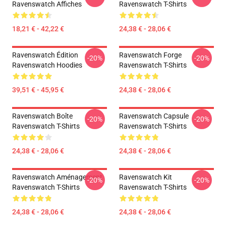
Ravenswatch Affiches
Ravenswatch T-Shirts
18,21 € - 42,22 €
24,38 € - 28,06 €
Ravenswatch Édition
Ravenswatch Forge
-20%
-20%
Ravenswatch Hoodies
Ravenswatch T-Shirts
39,51 € - 45,95 €
24,38 € - 28,06 €
Ravenswatch Boîte
Ravenswatch Capsule
-20%
-20%
Ravenswatch T-Shirts
Ravenswatch T-Shirts
24,38 € - 28,06 €
24,38 € - 28,06 €
Ravenswatch Aménagement
Ravenswatch Kit
-20%
-20%
Ravenswatch T-Shirts
Ravenswatch T-Shirts
24,38 € - 28,06 €
24,38 € - 28,06 €