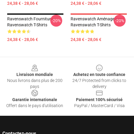
24,38 € - 28,06 €
24,38 € - 28,06 €
Ravenswatch Fourniture
Ravenswatch Aménagement
-20%
-20%
Ravenswatch T-Shirts
Ravenswatch T-Shirts
24,38 € - 28,06 €
24,38 € - 28,06 €
Footer
Livraison mondiale
Achetez en toute confiance
Nous livrons dans plus de 200
24/7 Protected from clicks to
pays
delivery
Garantie internationale
Paiement 100% sécurisé
Offert dans le pays d'utilisation
PayPal / MasterCard / Visa
Contactez-nous