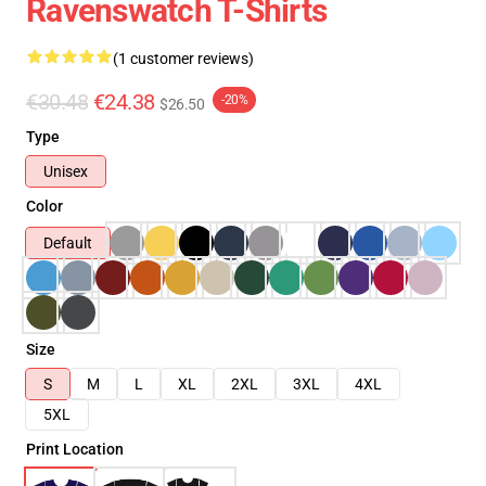
Ravenswatch T-Shirts
(1 customer reviews)
€30.48
€24.38
-20%
$26.50
Type
Unisex
Color
Default
Size
S
M
L
XL
2XL
3XL
4XL
5XL
Print Location