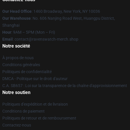
Our Head Office
: 1460 Broadway, New York, NY 10036
Our Warehouse
: No. 606 Nanjing Road West, Huangpu District,
Shanghai
Hour
: 9AM – 5PM (Mon – Fri)
Email
: contact@ravenswatch-merch.shop
Notre société
À propos de nous
Conditions générales
Politiques de confidentialité
DMCA - Politique sur le droit d'auteur
C.A. SB657 : Loi sur la transparence de la chaîne d'approvisionnement
Notre soutien
Politiques d'expédition et de livraison
Conditions de paiement
Politiques de retour et de remboursement
Contactez-nous