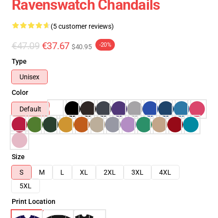
Ravenswatch Chandails
(5 customer reviews)
€47.09
€37.67
-20%
$40.95
Type
Unisex
Color
Default
Size
S
M
L
XL
2XL
3XL
4XL
5XL
Print Location