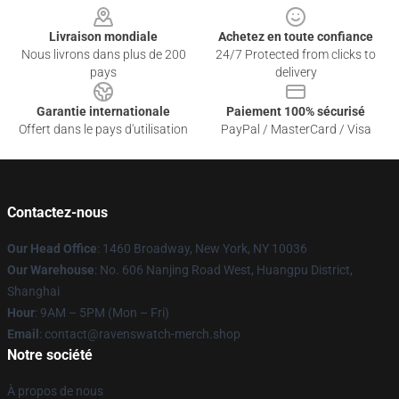
Livraison mondiale
Achetez en toute confiance
Nous livrons dans plus de 200
24/7 Protected from clicks to
pays
delivery
Garantie internationale
Paiement 100% sécurisé
Offert dans le pays d'utilisation
PayPal / MasterCard / Visa
Contactez-nous
Our Head Office
: 1460 Broadway, New York, NY 10036
Our Warehouse
: No. 606 Nanjing Road West, Huangpu District,
Shanghai
Hour
: 9AM – 5PM (Mon – Fri)
Email
: contact@ravenswatch-merch.shop
Notre société
À propos de nous