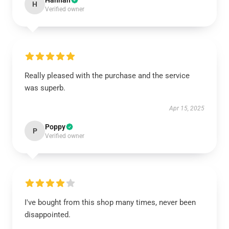
Hannah
H
Verified owner
Really pleased with the purchase and the service
was superb.
Apr 15, 2025
Poppy
P
Verified owner
I've bought from this shop many times, never been
disappointed.