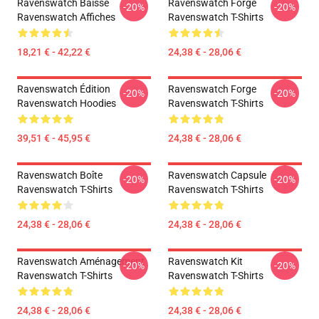
Ravenswatch Baisse
Ravenswatch Forge
-20%
-20%
Ravenswatch Affiches
Ravenswatch T-Shirts
18,21 € - 42,22 €
24,38 € - 28,06 €
Ravenswatch Édition
Ravenswatch Forge
-20%
-20%
Ravenswatch Hoodies
Ravenswatch T-Shirts
39,51 € - 45,95 €
24,38 € - 28,06 €
Ravenswatch Boîte
Ravenswatch Capsule
-20%
-20%
Ravenswatch T-Shirts
Ravenswatch T-Shirts
24,38 € - 28,06 €
24,38 € - 28,06 €
Ravenswatch Aménagement
Ravenswatch Kit
-20%
-20%
Ravenswatch T-Shirts
Ravenswatch T-Shirts
24,38 € - 28,06 €
24,38 € - 28,06 €