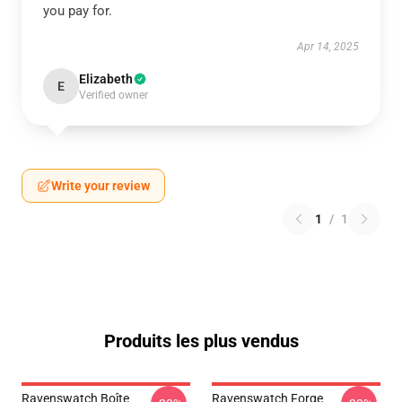
you pay for.
Apr 14, 2025
Elizabeth
E
Verified owner
Write your review
1
/
1
Produits les plus vendus
Ravenswatch Boîte
Ravenswatch Forge