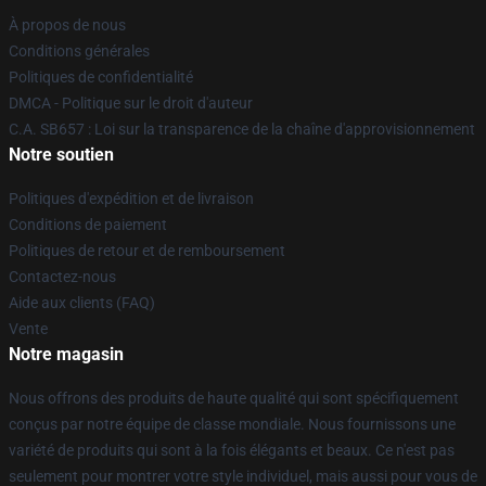
À propos de nous
Conditions générales
Politiques de confidentialité
DMCA - Politique sur le droit d'auteur
C.A. SB657 : Loi sur la transparence de la chaîne d'approvisionnement
Notre soutien
Politiques d'expédition et de livraison
Conditions de paiement
Politiques de retour et de remboursement
Contactez-nous
Aide aux clients (FAQ)
Vente
Notre magasin
Nous offrons des produits de haute qualité qui sont spécifiquement
conçus par notre équipe de classe mondiale. Nous fournissons une
variété de produits qui sont à la fois élégants et beaux. Ce n'est pas
seulement pour montrer votre style individuel, mais aussi pour vous de