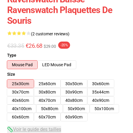
Ravenswatch Plaquettes De
Souris
(2 customer reviews)
€33.35
€26.68
-20%
$29.00
Type
Mouse Pad
LED Mouse Pad
Size
25x30cm
25x60cm
30x50cm
30x60cm
30x70cm
30x80cm
30x90cm
35x44cm
40x60cm
40x70cm
40x80cm
40x90cm
40x100cm
50x80cm
50x90cm
50x100cm
60x60cm
60x70cm
60x90cm
Voir le guide des tailles