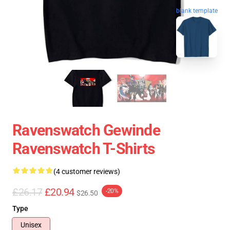
blank template
Ravenswatch Gewinde
Ravenswatch T-Shirts
(4 customer reviews)
£26.17
£20.94
-20%
$26.50
Type
Unisex