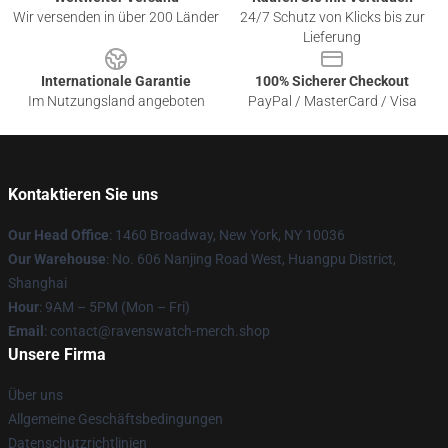
Wir versenden in über 200 Länder
24/7 Schutz von Klicks bis zur
Lieferung
Internationale Garantie
100% Sicherer Checkout
Im Nutzungsland angeboten
PayPal / MasterCard / Visa
Kontaktieren Sie uns
Our Head Office
: 1460 Broadway, New York, NY 10036
Our Warehouse
: No. 606 Nanjing Road West, Huangpu District,
Shanghai
Hour
: 9AM – 5PM (Mon – Fri)
Email
: contact@ravenswatch-merch.shop
Unsere Firma
Über uns
Allgemeine Geschäftsbedingungen
Datenschutzrichtlinien