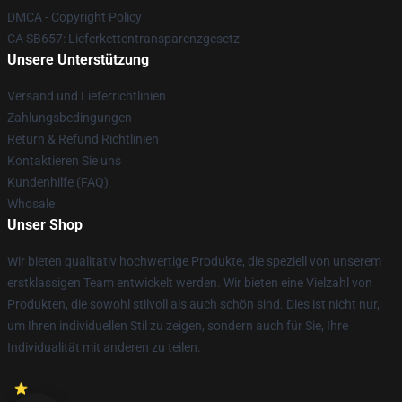
DMCA - Copyright Policy
CA SB657: Lieferkettentransparenzgesetz
Unsere Unterstützung
Versand und Lieferrichtlinien
Zahlungsbedingungen
Return & Refund Richtlinien
Kontaktieren Sie uns
Kundenhilfe (FAQ)
Whosale
Unser Shop
Wir bieten qualitativ hochwertige Produkte, die speziell von unserem
erstklassigen Team entwickelt werden. Wir bieten eine Vielzahl von
Produkten, die sowohl stilvoll als auch schön sind. Dies ist nicht nur,
um Ihren individuellen Stil zu zeigen, sondern auch für Sie, Ihre
Individualität mit anderen zu teilen.