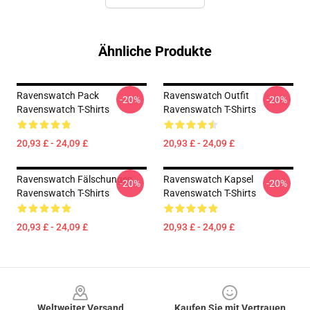
Ähnliche Produkte
Ravenswatch Pack
Ravenswatch Outfit
-20%
-20%
Ravenswatch T-Shirts
Ravenswatch T-Shirts
20,93 £ - 24,09 £
20,93 £ - 24,09 £
Ravenswatch Fälschungen
Ravenswatch Kapsel
-20%
-20%
Ravenswatch T-Shirts
Ravenswatch T-Shirts
20,93 £ - 24,09 £
20,93 £ - 24,09 £
Footer
Weltweiter Versand
Kaufen Sie mit Vertrauen