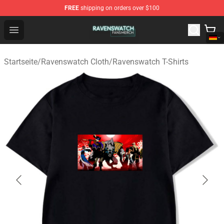
FREE
shipping on orders over $100
Ravenswatch Shop - Official Ravenswatch Merchandise 
Open menu
Startseite
/
Ravenswatch Cloth
/
Ravenswatch T-Shirts