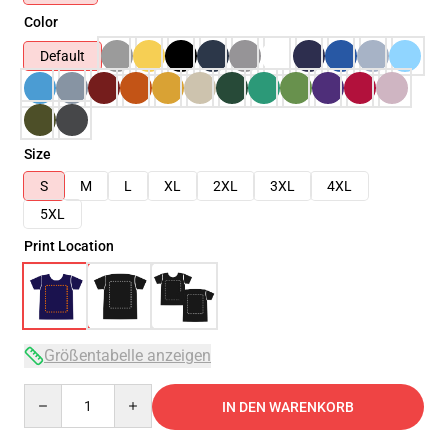
Color
Default
Size
S
M
L
XL
2XL
3XL
4XL
5XL
Print Location
Größentabelle anzeigen
Quantity
IN DEN WARENKORB