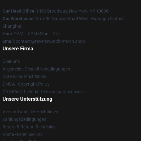
Our Head Office
: 1460 Broadway, New York, NY 10036
Our Warehouse
: No. 606 Nanjing Road West, Huangpu District,
Shanghai
Hour
: 9AM – 5PM (Mon – Fri)
Email
: contact@ravenswatch-merch.shop
Unsere Firma
Über uns
Allgemeine Geschäftsbedingungen
Datenschutzrichtlinien
DMCA - Copyright Policy
CA SB657: Lieferkettentransparenzgesetz
Unsere Unterstützung
Versand und Lieferrichtlinien
Zahlungsbedingungen
Return & Refund Richtlinien
Kontaktieren Sie uns