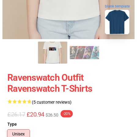
blank template
Ravenswatch Outfit
Ravenswatch T-Shirts
(5 customer reviews)
£26.17
£20.94
-20%
$26.50
Type
Unisex