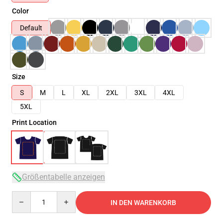
Color
Default
Size
S
M
L
XL
2XL
3XL
4XL
5XL
Print Location
Größentabelle anzeigen
Quantity
IN DEN WARENKORB