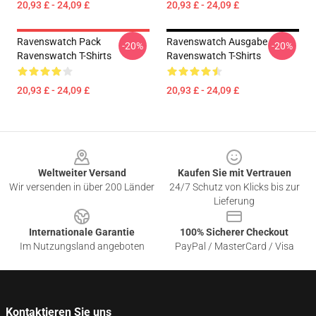
20,93 £ - 24,09 £
20,93 £ - 24,09 £
Ravenswatch Pack
Ravenswatch Ausgabe
-20%
-20%
Ravenswatch T-Shirts
Ravenswatch T-Shirts
20,93 £ - 24,09 £
20,93 £ - 24,09 £
Footer
Weltweiter Versand
Kaufen Sie mit Vertrauen
Wir versenden in über 200 Länder
24/7 Schutz von Klicks bis zur
Lieferung
Internationale Garantie
100% Sicherer Checkout
Im Nutzungsland angeboten
PayPal / MasterCard / Visa
Kontaktieren Sie uns