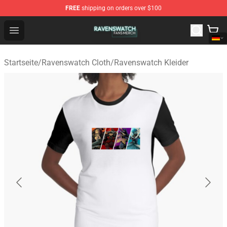
FREE
shipping on orders over $100
Ravenswatch Shop - Official Ravenswatch Merchandise 
Open menu
Startseite
/
Ravenswatch Cloth
/
Ravenswatch Kleider