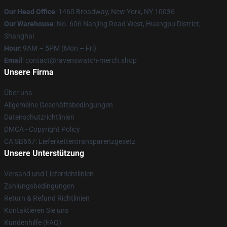
Our Head Office
: 1460 Broadway, New York, NY 10036
Our Warehouse
: No. 606 Nanjing Road West, Huangpu District,
Shanghai
Hour
: 9AM – 5PM (Mon – Fri)
Email
: contact@ravenswatch-merch.shop
Unsere Firma
Über uns
Allgemeine Geschäftsbedingungen
Datenschutzrichtlinien
DMCA - Copyright Policy
CA SB657: Lieferkettentransparenzgesetz
Unsere Unterstützung
Versand und Lieferrichtlinien
Zahlungsbedingungen
Return & Refund Richtlinien
Kontaktieren Sie uns
Kundenhilfe (FAQ)