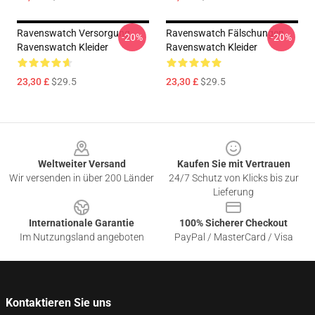
Ravenswatch Versorgung
Ravenswatch Fälschungen
-20%
-20%
Ravenswatch Kleider
Ravenswatch Kleider
23,30 £
$29.5
23,30 £
$29.5
Footer
Weltweiter Versand
Kaufen Sie mit Vertrauen
Wir versenden in über 200 Länder
24/7 Schutz von Klicks bis zur
Lieferung
Internationale Garantie
100% Sicherer Checkout
Im Nutzungsland angeboten
PayPal / MasterCard / Visa
Kontaktieren Sie uns