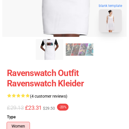
blank template
Ravenswatch Outfit
Ravenswatch Kleider
(4 customer reviews)
£29.13
£23.31
-20%
$29.50
Type
Women