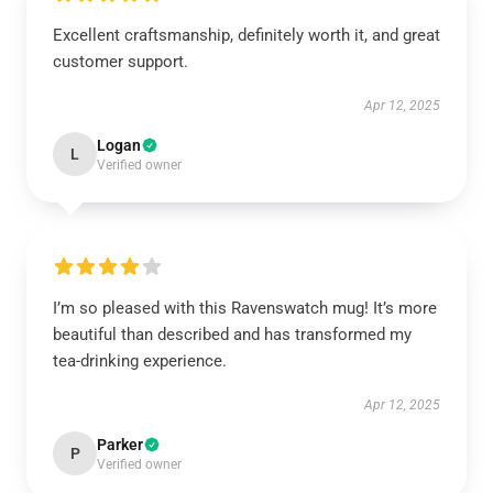
Excellent craftsmanship, definitely worth it, and great
customer support.
Apr 12, 2025
Logan
L
Verified owner
I’m so pleased with this Ravenswatch mug! It’s more
beautiful than described and has transformed my
tea-drinking experience.
Apr 12, 2025
Parker
P
Verified owner