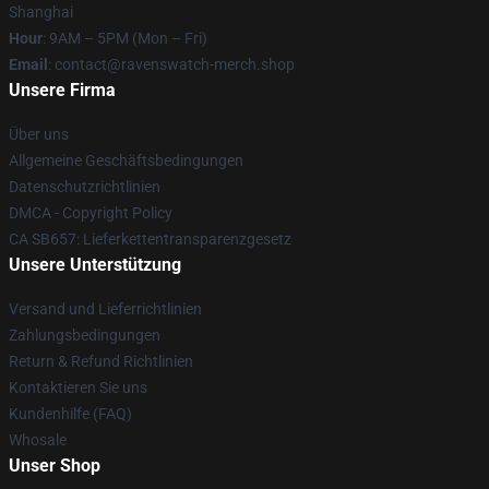
Shanghai
Hour
: 9AM – 5PM (Mon – Fri)
Email
: contact@ravenswatch-merch.shop
Unsere Firma
Über uns
Allgemeine Geschäftsbedingungen
Datenschutzrichtlinien
DMCA - Copyright Policy
CA SB657: Lieferkettentransparenzgesetz
Unsere Unterstützung
Versand und Lieferrichtlinien
Zahlungsbedingungen
Return & Refund Richtlinien
Kontaktieren Sie uns
Kundenhilfe (FAQ)
Whosale
Unser Shop