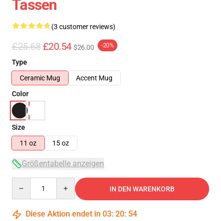
Tassen
(3 customer reviews)
£25.68
£20.54
-20%
$26.00
Type
Ceramic Mug
Accent Mug
Color
Size
11 oz
15 oz
Größentabelle anzeigen
Quantity
IN DEN WARENKORB
Diese Aktion endet in
03
:
20
:
54