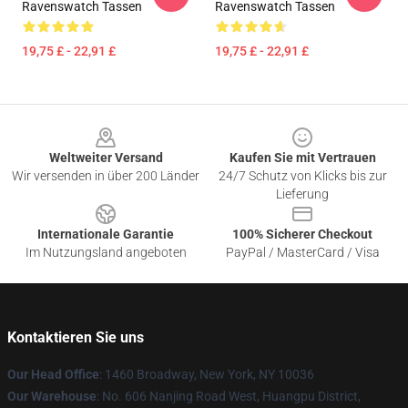
Ravenswatch Tassen
Ravenswatch Tassen
19,75 £ - 22,91 £
19,75 £ - 22,91 £
Footer
Weltweiter Versand
Kaufen Sie mit Vertrauen
Wir versenden in über 200 Länder
24/7 Schutz von Klicks bis zur
Lieferung
Internationale Garantie
100% Sicherer Checkout
Im Nutzungsland angeboten
PayPal / MasterCard / Visa
Kontaktieren Sie uns
Our Head Office
: 1460 Broadway, New York, NY 10036
Our Warehouse
: No. 606 Nanjing Road West, Huangpu District,